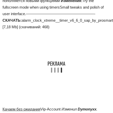
пополняется новыми функциями
Изменения:
Try the
fullscreen mode when using timersSmall tweaks and polish of
user interface.——————————————————-
СКАЧАТЬ:
alarm_clock_xtreme__timer_v6_6_0_sap_by_prosmart
[7,18 Mb] (cкачиваний: 468)
Качаем без ожидания
Vip-Account
Изменил
Dymonyxx
.