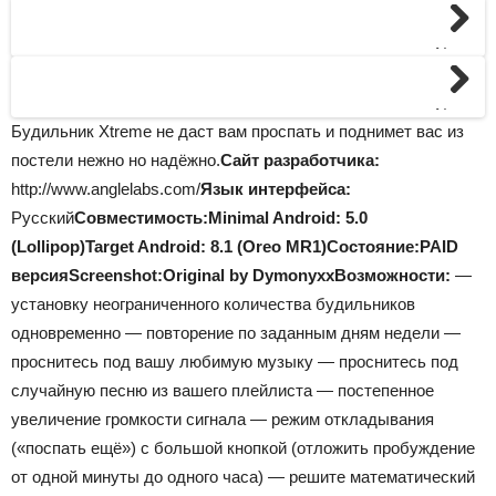
Next
Next
Будильник Xtreme не даст вам проспать и поднимет вас из
постели нежно но надёжно.
Сайт разработчика:
http://www.anglelabs.com/
Язык интерфейса:
Русский
Совместимость:
Minimal Android: 5.0
(Lollipop)Target Android: 8.1 (Oreo MR1)
Состояние:
PAID
версия
Screenshot:
Original by Dymonyxx
Возможности:
—
установку неограниченного количества будильников
одновременно — повторение по заданным дням недели —
проснитесь под вашу любимую музыку — проснитесь под
случайную песню из вашего плейлиста — постепенное
увеличение громкости сигнала — режим откладывания
(«поспать ещё») с большой кнопкой (отложить пробуждение
от одной минуты до одного часа) — решите математический