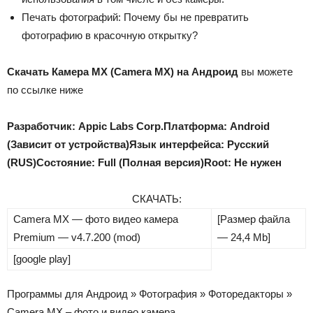
Печать фотографий: Почему бы не превратить
фотографию в красочную открытку?
Скачать
Камера MX
(
Camera MX
) на Андроид
вы можете
по ссылке ниже
Разработчик: Appic Labs Corp.
Платформа: Android
(Зависит от устройства)
Язык интерфейса: Русский
(RUS)
Состояние: Full (Полная версия)
Root: Не нужен
СКАЧАТЬ:
Camera MX — фото видео камера
[Размер файла
Premium — v4.7.200 (mod)
— 24,4 Mb]
[google play]
Программы для Андроид
»
Фотография
»
Фоторедакторы
»
Camera MX – фото и видео камера