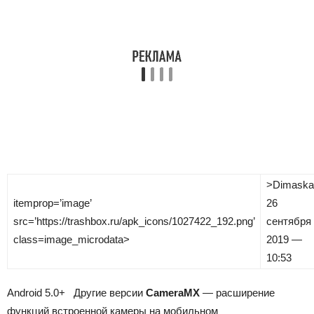
>
Dimaska
itemprop=’image’
26
src=’https://trashbox.ru/apk_icons/1027422_192.png’
сентября
class=image_microdata>
2019 —
10:53
Android
5.0+
Другие версии
CameraMX
— расширение
функций встроенной камеры на мобильном