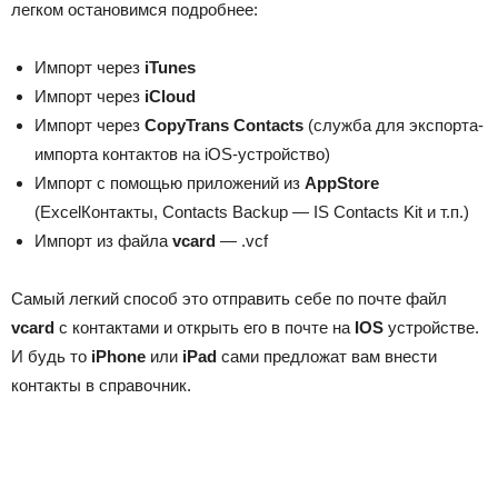
легком остановимся подробнее:
Импорт через
iTunes
Импорт через
iCloud
Импорт через
CopyTrans Contacts
(служба для экспорта-
импорта контактов на iOS-устройство)
Импорт с помощью приложений из
AppStore
(ExcelКонтакты, Contacts Backup — IS Contacts Kit и т.п.)
Импорт из файла
vcard
— .vcf
Самый легкий способ это отправить себе по почте файл
vcard
с контактами и открыть его в почте на
IOS
устройстве.
И будь то
iPhone
или
iPad
сами предложат вам внести
контакты в справочник.