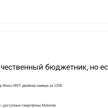
ачественный бюджетник, но е
р Meizu M6T: двойная камера за 125$
us: доступные смартфоны Motorola