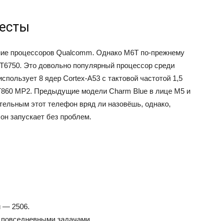
тесты
ание процессоров Qualcomm. Однако M6T по-прежнему
T6750. Это довольно популярный процессор среди
спользует 8 ядер Cortex-A53 с тактовой частотой 1,5
 T860 MP2. Предыдущие модели Charm Blue в лице M5 и
тельным этот телефон вряд ли назовёшь, однако,
он запускает без проблем.
 — 2506.
 повседневными задачами.