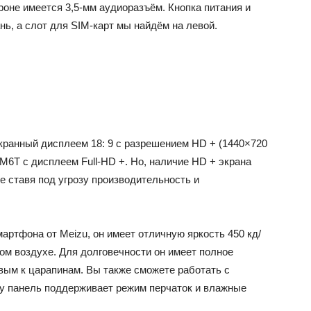
оне имеется 3,5-мм аудиоразъём. Кнопка питания и
нь, а слот для SIM-карт мы найдём на левой.
ранный дисплеем 18: 9 с разрешением HD + (1440×720
 M6T с дисплеем Full-HD +. Но, наличие HD + экрана
е ставя под угрозу производительность и
артфона от Meizu, он имеет отличную яркость 450 кд/
ом воздухе. Для долговечности он имеет полное
вым к царапинам. Вы также сможете работать с
у панель поддерживает режим перчаток и влажные