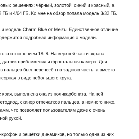
овых решениях: чёрный, золотой, синий и красный, а
2 ГБ и 4/64 ГБ. Ко мне на обзор попала модель 3/32 ГБ.
о и модель Charm Blue от Meizu. Единственное отличие
содержится подробная информация о модели.
 соотношением 18: 9. На верхней части экрана
, датчик приближения и фронтальная камера. Для
в пальцев был перенесён на заднюю часть, а вместо
нсорная в виде небольшого круга.
 края, выполнена она из поликарбоната. На ней
тодиод, сканер отпечатков пальцев, а немного ниже,
рамм, что позволяет пользователям даже с очень
ной рукой.
икрофон и решётки динамиков, но только одна из них