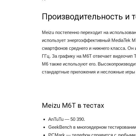
Производительность и 
Meizu постепенно переходит на использов
использует энергоэффективный MediaTek M
смартфонов среднего и нижнего класса. Он и
ГГц. За графику на M6T отвечает видеочип
M6 также используют его. Высокопроизводи
стандартные приложения и несложные игры 
Meizu M6T в тестах
AnTuTu — 50 390.
GeekBench в многоядерном тестировании
PCMark — телефон справится с любыми