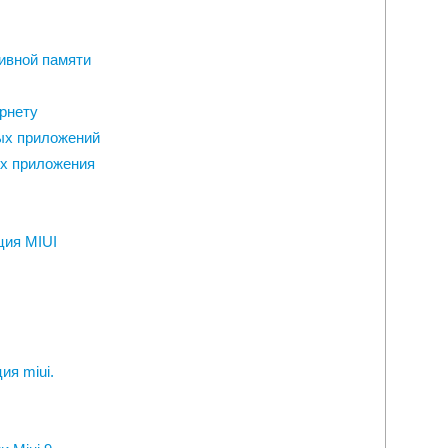
ивной памяти
рнету
ых приложений
х приложения
ция MIUI
ия miui.