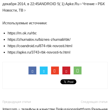
декабря 2014, в 22:45
ANDROID
5
(
1
)
Apke.Ru ›
Чтение ›
РБК
Новости, ТВ ›
Используемые источники:
https://m.ok.ru/rbc
https://zhurnalov.ru/biznes-zhurnali/rbk/
https://coandroid.ru/874-rbk-novosti.html
https://apke.ru/3743-rbk-novosti-tv.html
Предыдущая статья
Следующая статья
Intercom – телефон в качестве
Diskussionsplattform Реальная