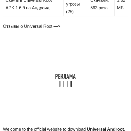
Скачать Universal Root
Скачали:
3.32
угрозы
APK
1.6.9
на Андроид
563 раза
MБ
(25)
Отзывы о Universal Root —>
Welcome to the official website to download
Universal Androot
,