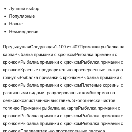
Лучший выбор
Популярные
Новые
Неизведанное
ПредыдущаяСледующая
1-100
из
407
Приманки рыбалка на
карпа
Рыбалка приманки с крючком
Рыбалка приманки с
крючком
Рыбалка приманки с крючком
Рыбалка приманки с
крючком
Красные предварительно просверленные палтуса
гранулы
Рыбалка приманки с крючком
Рыбалка приманки с
крючком
Рыбалка приманки с крючком
Плетеные корзины с
различными видами гранулированных комбикормов на
сельскохозяйственной выставке. Экологически чистое
топливо.
Приманки рыбалка на карпа
Рыбалка приманки с
крючком
Рыбалка приманки с крючком
Рыбалка приманки с
крючком
Рыбалка приманки с крючком
Рыбалка приманки с
крючком
Предварительно просверленные палтуса