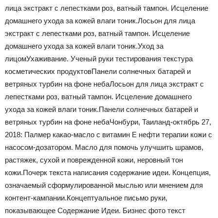
лица экстракт с лепестками роз, ватный тампон. Исцеление
домашнего ухода за кожей влаги тоник.
Лосьон для лица
экстракт с лепестками роз, ватный тампон. Исцеление
домашнего ухода за кожей влаги тоник.
Уход за
лицомУхаживание. Ученый руки тестирования текстура
косметических продуктов
Панели солнечных батарей и
ветряных турбин на фоне неба
Лосьон для лица экстракт с
лепестками роз, ватный тампон. Исцеление домашнего
ухода за кожей влаги тоник.
Панели солнечных батарей и
ветряных турбин на фоне неба
Чонбури, Таиланд-октябрь 27,
2018: Палмер какао-масло с витамин Е нефти терапии кожи с
насосом-дозатором. Масло для помочь улучшить шрамов,
растяжек, сухой и поврежденной кожи, неровный тон
кожи.
Почерк текста написания содержание идеи. Концепция,
означаемый сформулированной мыслью или мнением для
контент-кампании.
Концептуальное письмо руки,
показывающее Содержание Идеи. Бизнес фото текст