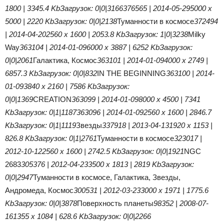
1800 | 3345.4 Kb
Загрузок: 0|0|3166
376565 | 2014-05-29
5000 x
5000 | 2220 Kb
Загрузок: 0|0|2138
Туманности в космосе
372494
| 2014-04-20
2560 x 1600 | 2053.8 Kb
Загрузок: 1|0|3238
Milky
Way
363104 | 2014-01-09
6000 x 3887 | 6252 Kb
Загрузок:
0|0|2061
Галактика, Космос
363101 | 2014-01-09
4000 x 2749 |
6857.3 Kb
Загрузок: 0|0|832
IN THE BEGINNING
363100 | 2014-
01-09
3840 x 2160 | 7586 Kb
Загрузок:
0|0|1369
CREATION
363099 | 2014-01-09
8000 x 4500 | 7341
Kb
Загрузок: 0|1|1187
363096 | 2014-01-09
2560 x 1600 | 2846.7
Kb
Загрузок: 0|1|1119
Звезды
337918 | 2013-04-13
1920 x 1153 |
826.8 Kb
Загрузок: 0|1|2761
Туманности в космосе
323017 |
2012-10-12
2560 x 1600 | 2742.5 Kb
Загрузок: 0|0|1921
NGC
2683
305376 | 2012-04-23
3500 x 1813 | 2819 Kb
Загрузок:
0|0|2947
Туманности в космосе, Галактика, Звезды,
Андромеда, Космос
300531 | 2012-03-23
3000 x 1971 | 1775.6
Kb
Загрузок: 0|0|3878
Поверхность планеты
98352 | 2008-07-
16
1355 x 1084 | 628.6 Kb
Загрузок: 0|0|2266