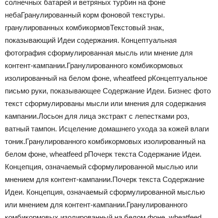
солнечных батарей и ветряных турбин на фоне
неба
Гранулированный корм фоновой текстуры.
гранулированных комбикормов
Текстовый знак,
показывающий Идеи содержания. Концептуальная
фотография сформулированная мысль или мнение для
контент-кампании.
Гранулированного комбикормовых
изолированный на белом фоне, wheatfeed p
Концептуальное
письмо руки, показывающее Содержание Идеи. Бизнес фото
текст сформулированы мысли или мнения для содержания
кампании.
Лосьон для лица экстракт с лепестками роз,
ватный тампон. Исцеление домашнего ухода за кожей влаги
тоник.
Гранулированного комбикормовых изолированный на
белом фоне, wheatfeed p
Почерк текста Содержание Идеи.
Концепция, означаемый сформулированной мыслью или
мнением для контент-кампании.
Почерк текста Содержание
Идеи. Концепция, означаемый сформулированной мыслью
или мнением для контент-кампании.
Гранулированного
комбикормовых изолированный на белом фоне, wheatfeed