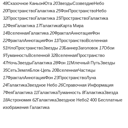
48
Сказочное КаньонЮта
20
ЗвездыСозвездиеНебо
20
ПространствоГалактика
25
ФонПространствоНебо
32
ПространствоГалактика
15
ПространствоГалактика
12
ФеяГалактика
17
ГалактикаКарта Мира
14
ВселеннаяГалактика
20
ФракталАннотацияФон
22
ФракталАннотацияФон
11
ПространствоВселенная
51
НлоПространствоЗвезды
23
БаннерЗаголовок
17
Обои
9
ТуманностьВселенной
32
ВселеннаяПространство
47
НочьЗвездыГалактика
28
Фон
11
Млечный ПутьЗвезды
35
СетьЗемляБлок-Цепь
20
ВселеннаяЧастицы
17
ФракталАннотацияФон
23
ПространствоЛуна
24
ГалактикаЗвездное Небо
26
Справочная Информация
7
ФеяГалактика
11
ГалактикаТуманность
8
ГалактикаЗвезда
18
Астрономия
62
ГалактикаЗвездное Небо
2 400 Бесплатные
изображения Галактика