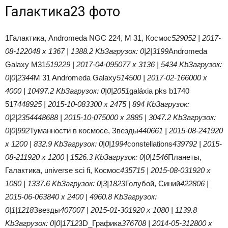
Галактика23 фото
1Галактика, Andromeda NGC 224, M 31, Космос
529052 | 2017-
08-12
2048 x 1367 | 1388.2 Kb
Загрузок: 0|2|3199
Andromeda
Galaxy M31
519229 | 2017-04-09
5077 x 3136 | 5434 Kb
Загрузок:
0|0|2344
M 31 Andromeda Galaxy
514500 | 2017-02-16
6000 x
4000 | 10497.2 Kb
Загрузок: 0|0|2051
galáxia pks b1740
517
448925 | 2015-10-08
3300 x 2475 | 894 Kb
Загрузок:
0|2|2354
448688 | 2015-10-07
5000 x 2885 | 3047.2 Kb
Загрузок:
0|0|992
Туманности в космосе, Звезды
440661 | 2015-08-24
1920
x 1200 | 832.9 Kb
Загрузок: 0|0|1994
constellations
439792 | 2015-
08-21
1920 x 1200 | 1526.3 Kb
Загрузок: 0|0|1546
Планеты,
Галактика, universe sci fi, Космос
435715 | 2015-08-03
1920 x
1080 | 1337.6 Kb
Загрузок: 0|3|1823
Голубой, Синий
422806 |
2015-06-06
3840 x 2400 | 4960.8 Kb
Загрузок:
0|1|1218
Звезды
407007 | 2015-01-30
1920 x 1080 | 1139.8
Kb
Загрузок: 0|0|1712
3D_Графика
376708 | 2014-05-31
2800 x