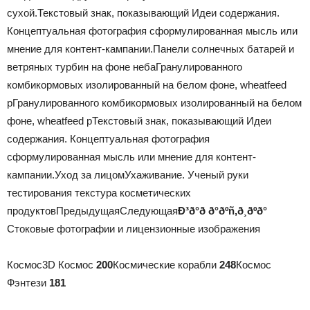
сухой.
Текстовый знак, показывающий Идеи содержания.
Концептуальная фотография сформулированная мысль или
мнение для контент-кампании.
Панели солнечных батарей и
ветряных турбин на фоне неба
Гранулированного
комбикормовых изолированный на белом фоне, wheatfeed
p
Гранулированного комбикормовых изолированный на белом
фоне, wheatfeed p
Текстовый знак, показывающий Идеи
содержания. Концептуальная фотография
сформулированная мысль или мнение для контент-
кампании.
Уход за лицомУхаживание. Ученый руки
тестирования текстура косметических
продуктов
ПредыдущаяСледующая
Ð³ð°ð ð°ðºñ‚ð¸ðºð°
Стоковые фотографии и лицензионные изображения
Космос3D Космос
200
Космические корабли
248
Космос
Фэнтези
181