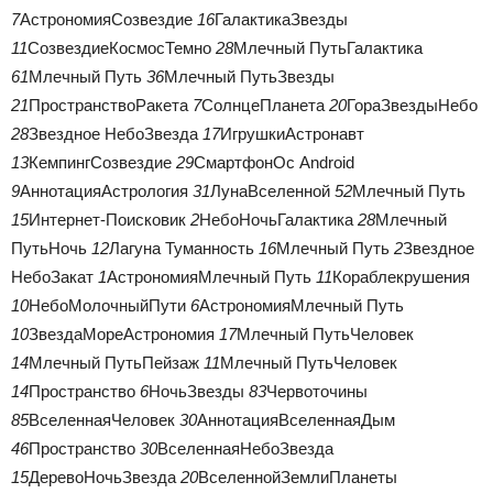
7
АстрономияСозвездие
16
ГалактикаЗвезды
11
СозвездиеКосмосТемно
28
Млечный ПутьГалактика
61
Млечный Путь
36
Млечный ПутьЗвезды
21
ПространствоРакета
7
СолнцеПланета
20
ГораЗвездыНебо
28
Звездное НебоЗвезда
17
ИгрушкиАстронавт
13
КемпингСозвездие
29
СмартфонОс Android
9
АннотацияАстрология
31
ЛунаВселенной
52
Млечный Путь
15
Интернет-Поисковик
2
НебоНочьГалактика
28
Млечный
ПутьНочь
12
Лагуна Туманность
16
Млечный Путь
2
Звездное
НебоЗакат
1
АстрономияМлечный Путь
11
Кораблекрушения
10
НебоМолочныйПути
6
АстрономияМлечный Путь
10
ЗвездаМореАстрономия
17
Млечный ПутьЧеловек
14
Млечный ПутьПейзаж
11
Млечный ПутьЧеловек
14
Пространство
6
НочьЗвезды
83
Червоточины
85
ВселеннаяЧеловек
30
АннотацияВселеннаяДым
46
Пространство
30
ВселеннаяНебоЗвезда
15
ДеревоНочьЗвезда
20
ВселеннойЗемлиПланеты