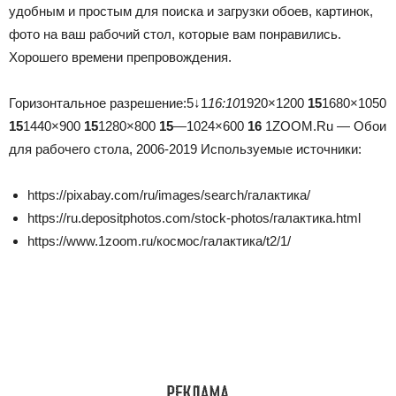
удобным и простым для поиска и загрузки обоев, картинок,
фото на ваш рабочий стол, которые вам понравились.
Хорошего времени препровождения.
Горизонтальное разрешение:5↓1
16:10
1920×1200
15
1680×1050
15
1440×900
15
1280×800
15
—
1024×600
16
1ZOOM.Ru — Обои
для рабочего стола, 2006-2019
Используемые источники:
https://pixabay.com/ru/images/search/галактика/
https://ru.depositphotos.com/stock-photos/галактика.html
https://www.1zoom.ru/космос/галактика/t2/1/