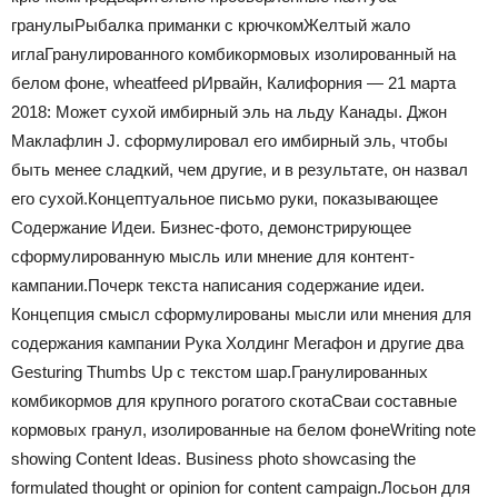
гранулы
Рыбалка приманки с крючком
Желтый жало
игла
Гранулированного комбикормовых изолированный на
белом фоне, wheatfeed p
Ирвайн, Калифорния — 21 марта
2018: Может сухой имбирный эль на льду Канады. Джон
Маклафлин J. сформулировал его имбирный эль, чтобы
быть менее сладкий, чем другие, и в результате, он назвал
его сухой.
Концептуальное письмо руки, показывающее
Содержание Идеи. Бизнес-фото, демонстрирующее
сформулированную мысль или мнение для контент-
кампании.
Почерк текста написания содержание идеи.
Концепция смысл сформулированы мысли или мнения для
содержания кампании Рука Холдинг Мегафон и другие два
Gesturing Thumbs Up с текстом шар.
Гранулированных
комбикормов для крупного рогатого скота
Сваи составные
кормовых гранул, изолированные на белом фоне
Writing note
showing Content Ideas. Business photo showcasing the
formulated thought or opinion for content campaign.
Лосьон для