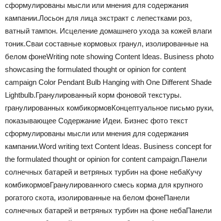
сформулированы мысли или мнения для содержания
кампании.
Лосьон для лица экстракт с лепестками роз,
ватный тампон. Исцеление домашнего ухода за кожей влаги
тоник.
Сваи составные кормовых гранул, изолированные на
белом фоне
Writing note showing Content Ideas. Business photo
showcasing the formulated thought or opinion for content
campaign Color Pendant Bulb Hanging with One Different Shade
Lightbulb.
Гранулированный корм фоновой текстуры.
гранулированных комбикормов
Концептуальное письмо руки,
показывающее Содержание Идеи. Бизнес фото текст
сформулированы мысли или мнения для содержания
кампании.
Word writing text Content Ideas. Business concept for
the formulated thought or opinion for content campaign.
Панели
солнечных батарей и ветряных турбин на фоне неба
Кучу
комбикормов
Гранулированного смесь корма для крупного
рогатого скота, изолированные на белом фоне
Панели
солнечных батарей и ветряных турбин на фоне неба
Панели