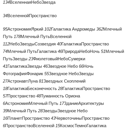
134
ВселеннаяНебоЗвезда
34
ВселеннойПространство
95
АстрономияЯркий
102
Галактика Андромеды
362
Млечный
Путь
178
Млечный ПутьВселенной
112
НебоЗвездыСозвездия
40
ГалактикаПространство
74
Млечный ПутьГалактика
46
ПриродаНебоНочь
51
Млечный
ПутьЗвезды
23
ФиолетовыйНебоСумерки
41
ГалактикаЗвезды
46
Звездное Небо
66
Ночь
ФотографияФонарик
55
Звездное НебоЗвезды
27
АстронавтЛуна
81
Звездных Скоплений
18
ГалактикаБесконечность
28
ГалактикаПространство
57
Пространство
48
Туманность Ориона
6
АстрономияМлечный Путь
17
ЗданиеАрхитектуры
39
Млечный Путь
28
ЗвездыЗвездное Небо
16
ПланетПространство
43
ЧервоточиныПространство
6
ПространствоВселенной
15
КосмосТемноГалактика