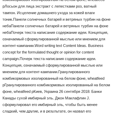
p
Лосьон для лица экстракт с лепестками роз, ватный
тампон. Исцеление домашнего ухода за кожей влаги
тоник.
Панели солнечных батарей и ветряных турбин на фоне
неба
Панели солнечных батарей и ветряных турбин на фоне
неба
Почерк текста написания содержание идеи. Концепция,
означаемый сформулированной мыслью или мнением для
контент-кампании.
Word writing text Content Ideas. Business
concept for the formulated thought or opinion for content
campaign.
Почерк текста написания содержание идеи.
Концепция, означаемый сформулированной мыслью или
мнением для контент-кампании.
Гранулированного
комбикормовых изолированный на белом фоне, wheatfeed
p
Гранулированного комбикормовых изолированный на белом
фоне, wheatfeed p
Киев, Украина 26 сентября 2018: Банки
Канады сухой имбирный эль. Джон Маклафлин J.
сформулировал его имбирный эль, чтобы быть менее
сладкий, чем другие, и в результате, он назвал его