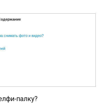
Содержание
а снимать фото и видео?
лей
елфи-палку?