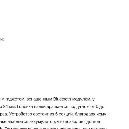
и;
м гаджетом, оснащенным Bluetooth-модулем, у
о 84 мм. Головка палки вращается под углом от 0 до
са. Устройство состоит из 6 секций, благодаря чему
учке находится аккумулятор, что позволяет долгое
th. Там же размещена кнопка управления, при помощи