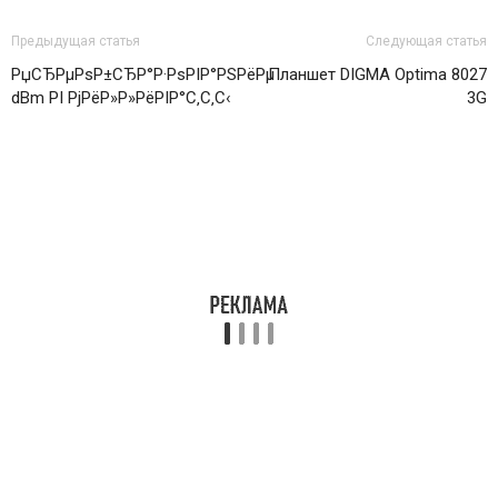
Предыдущая статья
Следующая статья
РџСЂРµРѕР±СЂР°Р·РѕРІР°РЅРёРµ
Планшет DIGMA Optima 8027
dBm РІ РјРёР»Р»РёРІР°С‚С‚С‹
3G