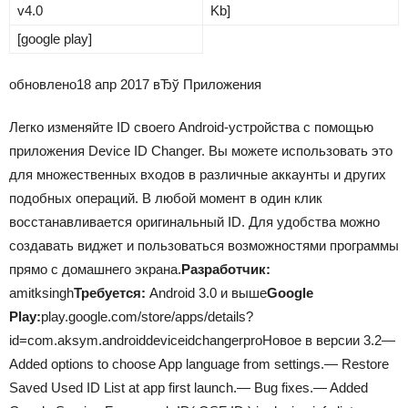
v4.0
Kb]
[google play]
обновлено
18 апр 2017 вЂў Приложения
Легко изменяйте ID своего Android-устройства с помощью
приложения Device ID Changer. Вы можете использовать это
для множественных входов в различные аккаунты и других
подобных операций. В любой момент в один клик
восстанавливается оригинальный ID. Для удобства можно
создавать виджет и пользоваться возможностями программы
прямо с домашнего экрана.
Разработчик:
amitksingh
Требуется:
Android 3.0 и выше
Google
Play:
play.google.com/store/apps/details?
id=com.aksym.androiddeviceidchangerproНовое в версии 3.2—
Added options to choose App language from settings.— Restore
Saved Used ID List at app first launch.— Bug fixes.— Added