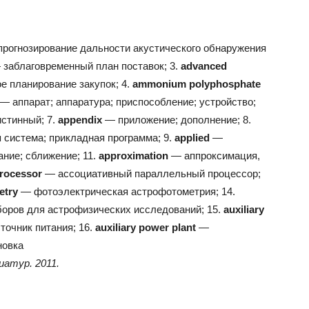
рогнозирование дальности акустического обнаружения
заблаговременный план поставок; 3.
advanced
е планирование закупок; 4.
ammonium polyphosphate
— аппарат; аппаратура; приспособление; устройство;
стинный; 7.
appendix
— приложение; дополнение; 8.
система; прикладная программа; 9.
applied
—
ние; сближение; 11.
approximation
— аппроксимация,
processor
— ассоциативный параллельный процессор;
etry
— фотоэлектрическая астрофотометрия; 14.
оров для астрофизических исследований; 15.
auxiliary
очник питания; 16.
auxiliary power plant
—
новка
виатур
.
2011
.