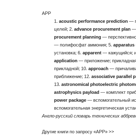
APP
1.
acoustic performance prediction
— п
целей; 2.
advance procurement plan
— 
procurement planning
— перспективно
— полифосфат аммония; 5.
apparatus
установка; 6.
apparent
— кажущийся; и
application
— приложение; прикладная 
прикладной; 10.
approach
— причалива
приближение; 12.
associative parallel 
13.
astronomical photoelectric photom
astrophysics payload
— комплект приб
power package
— вспомогательный ист
вспомогательная энергетическая уста
Англо-русский словарь технических аббре
Другие книги по запросу «APP» >>