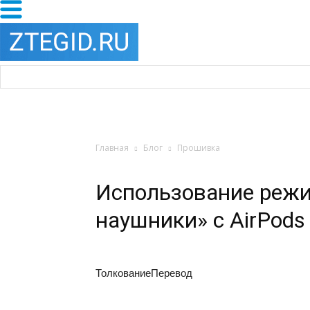
Главная
Блог
Прошивка
Использование режи
наушники» с AirPods
ТолкованиеПеревод