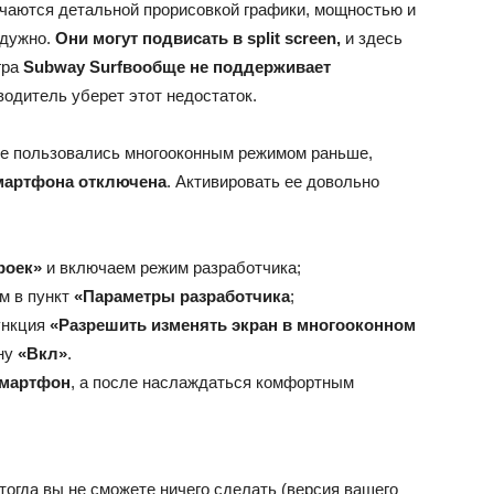
ичаются детальной прорисовкой графики, мощностью и
адужно.
Они могут подвисать в split screen,
и здесь
гра
Subway Surfвообще не поддерживает
зводитель уберет этот недостаток.
не пользовались многооконным режимом раньше,
смартфона отключена
. Активировать ее довольно
роек»
и включаем режим разработчика;
м в пункт
«Параметры разработчика
;
ункция
«Разрешить изменять экран в многооконном
ону
«Вкл»
.
смартфон
, а после наслаждаться комфортным
тогда вы не сможете ничего сделать (версия вашего