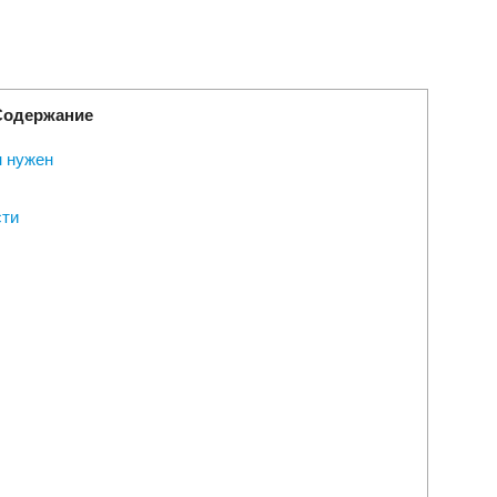
Содержание
н нужен
сти