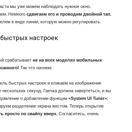
части мы уже можем наблюдать нужное окно.
ием. Немного
сдвигаем его и проводим двойной тап.
телем в виде линии, которую можно регулировать.
 быстрых настроек
рый срабатывает
не на всех моделях мобильных
исанного!
Так что начнем:
ель быстрых настроек и кликаем на изображение
 нескольких секунд. Гаечка должна завертеться, и вы
домление о добавлении функции
«System UI Tuner»
;
ируем разделение экрана жестом. Теперь открытие
ь просто по свайпу вверх.
Согласитесь, очень