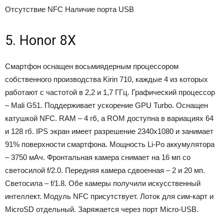
Отсутствие NFC
Наличие порта USB
5. Honor 8X
Смартфон оснащен восьмиядерным процессором
собственного производства Kirin 710, каждые 4 из которых
работают с частотой в 2,2 и 1,7 ГГц. Графический процессор
– Mali G51. Поддерживает ускорение GPU Turbo. Оснащен
катушкой NFC. RAM – 4 гб, а ROM доступна в вариациях 64
и 128 гб. IPS экран имеет разрешение 2340х1080 и занимает
91% поверхности смартфона. Мощность Li-Po аккумулятора
– 3750 мАч. Фронтальная камера снимает на 16 мп со
светосилой f/2.0. Передняя камера сдвоенная – 2 и 20 мп.
Светосила – f/1.8. Обе камеры получили искусственный
интеллект. Модуль NFC присутствует. Лоток для сим-карт и
MicroSD отдельный. Заряжается через порт Micro-USB.