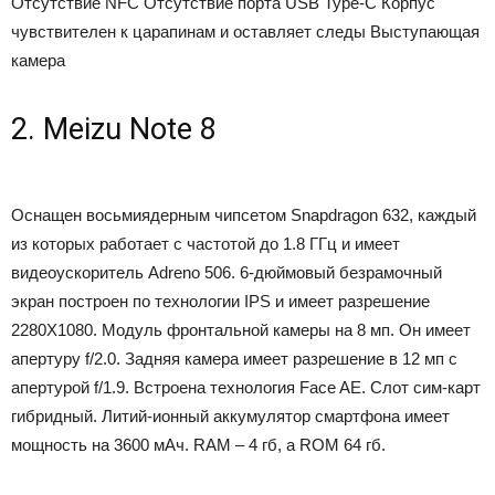
Отсутствие NFC
Отсутствие порта USB Type-C
Корпус
чувствителен к царапинам и оставляет следы
Выступающая
камера
2. Meizu Note 8
Оснащен восьмиядерным чипсетом Snapdragon 632, каждый
из которых работает с частотой до 1.8 ГГц и имеет
видеоускоритель Аdreno 506. 6-дюймовый безрамочный
экран построен по технологии IPS и имеет разрешение
2280Х1080. Модуль фронтальной камеры на 8 мп. Он имеет
апертуру f/2.0. Задняя камера имеет разрешение в 12 мп с
апертурой f/1.9. Встроена технология Face AE. Слот сим-карт
гибридный. Литий-ионный аккумулятор смартфона имеет
мощность на 3600 мАч. RAM – 4 гб, а ROM 64 гб.