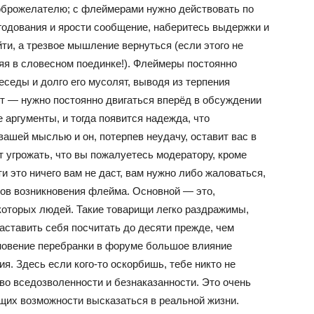
доброжелателю; с флеймерами нужно действовать по
годования и ярости сообщение, наберитесь выдержки и
ти, а трезвое мышление вернуться (если этого не
яя в словесном поединке!). Флеймеры постоянно
еседы и долго его мусолят, выводя из терпения
т — нужно постоянно двигаться вперёд в обсуждении
 аргументы, и тогда появится надежда, что
вашей мыслью и он, потерпев неудачу, оставит вас в
т угрожать, что вы пожалуетесь модератору, кроме
и это ничего вам не даст, вам нужно либо жаловаться,
дов возникновения флейма. Основной — это,
которых людей. Такие товарищи легко раздражимы,
заставить себя посчитать до десяти прежде, чем
новение перебранки в форуме большое влияние
. Здесь если кого-то оскорбишь, тебе никто не
тво вседозволенности и безнаказанности. Это очень
ющих возможности высказаться в реальной жизни.