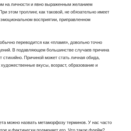
дом на личности и явно выраженным желанием
ри этом троллинг, как таковой, не обязательно имеет
 эмоциональном восприятии, приправленном
 обычно переводится как «пламя», довольно точно
ений. В подавляющем большинстве случаев причина
ет стихийно. Причиной может стать личная обида,
 художественные вкусы, возраст, образование и
та можно назвать метаморфозу терминов. У нас часто
угое и фактически подменяет его. Что такое флейм?