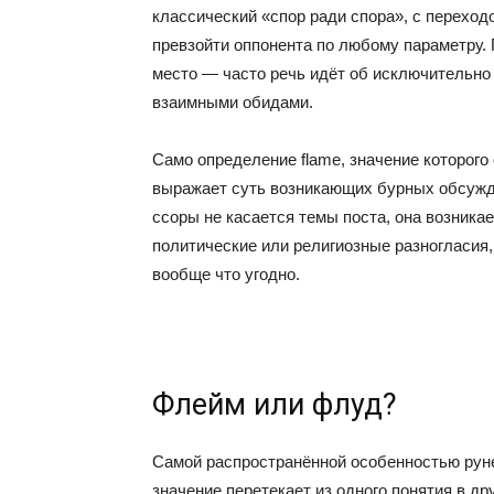
классический «спор ради спора», с перехо
превзойти оппонента по любому параметру. П
место — часто речь идёт об исключительно
взаимными обидами.
Само определение flame, значение которого
выражает суть возникающих бурных обсужд
ссоры не касается темы поста, она возника
политические или религиозные разногласия,
вообще что угодно.
Флейм или флуд?
Самой распространённой особенностью руне
значение перетекает из одного понятия в др