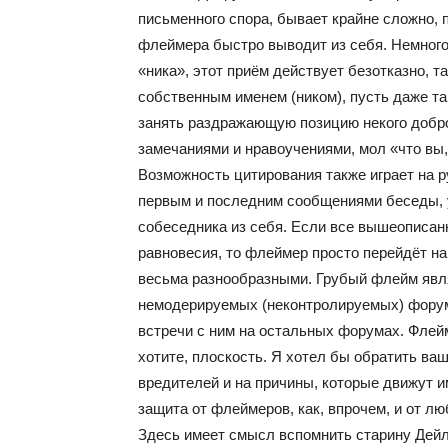
письменного спора, бывает крайне сложно, 
флеймера быстро выводит из себя. Немног
«ника», этот приём действует безотказно, т
собственным именем (ником), пусть даже т
занять раздражающую позицию некого добро
замечаниями и нравоучениями, мол «что вы, 
Возможность цитирования также играет на р
первым и последним сообщениями беседы, 
собеседника из себя. Если все вышеописан
равновесия, то флеймер просто перейдёт н
весьма разнообразными. Грубый флейм явля
немодерируемых (неконтролируемых) форумов
встречи с ним на остальных форумах. Флей
хотите, плоскость. Я хотел бы обратить ва
вредителей и на причины, которые движут и
защита от флеймеров, как, впрочем, и от л
Здесь имеет смысл вспомнить старину Дейла