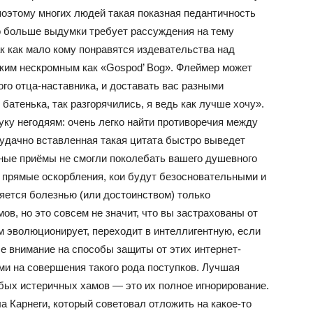
поэтому многих людей такая показная педантичность
о больше выдумки требует рассуждения на тему
ак как мало кому понравятся издевательства над
аким нескромным как «Gospod’ Bog». Флеймер может
го отца-наставника, и доставать вас разными
батенька, так разгорячились, я ведь как лучше хочу».
уку негодяям: очень легко найти противоречия между
удачно вставленная такая цитата быстро выведет
ные приёмы не смогли поколебать вашего душевного
а прямые оскорбления, кои будут безосновательными и
ется болезнью (или достоинством) только
, но это совсем не значит, что вы застрахованы от
м эволюционирует, переходит в интеллигентную, если
ше внимание на способы защиты от этих интернет-
ми на совершения такого рода поступков. Лучшая
юбых истеричных хамов — это их полное игнорирование.
 Карнеги, который советовал отложить на какое-то