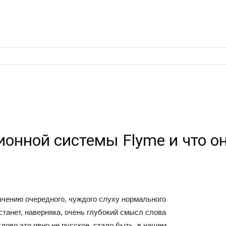
онной системы Flyme и что он
ачению очередного, чуждого слуху нормального
танет, наверняка, очень глубокий смысл слова
лово это явно не русское, стало быть, в нашем