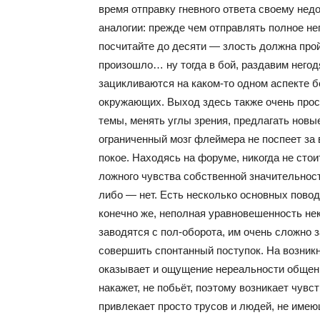
время отправку гневного ответа своему не
аналогии: прежде чем отправлять полное не
посчитайте до десяти — злость должна прой
произошло… ну тогда в бой, раздавим негод
зацикливаются на каком-то одном аспекте б
окружающих. Выход здесь также очень прос
темы, менять углы зрения, предлагать новые
ограниченный мозг флеймера не поспеет за 
покое. Находясь на форуме, никогда не стои
ложного чувства собственной значительност
либо — нет. Есть несколько основных пово
конечно же, неполная уравновешенность не
заводятся с пол-оборота, им очень сложно 
совершить спонтанный поступок. На возник
оказывает и ощущение нереальности общения
накажет, не побьёт, поэтому возникает чувс
привлекает просто трусов и людей, не име