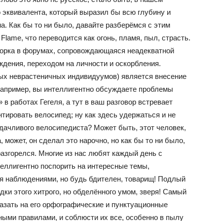
 эквивалента, который выразил бы всю глубину и
а. Как бы то ни было, давайте разберёмся с этим
lame, что переводится как огонь, пламя, пыл, страсть.
борка в форумах, сопровождающаяся неадекватной
ждения, переходом на личности и оскорбления.
ых неврастеничных индивидуумов) является внесение
Например, вы интеллигентно обсуждаете проблемы
в работах Гегеля, а тут в ваш разговор встревает
нтировать велосипед; ну как здесь удержаться и не
дачливого велосипедиста? Может быть, этот человек,
 может, он сделал это нарочно, но как бы то ни было,
азгорелся. Многие из нас любят каждый день с
еллигентно поспорить на интересные темы,
я наблюдениями, но будь бдителен, товарищ! Подлый
дки этого хитрого, но обделённого умом, зверя! Самый
азать на его орфографические и пунктуационные
ными правилами, и соблюсти их все, особенно в пылу