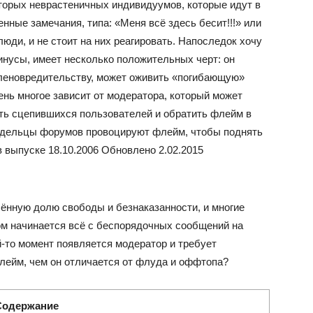
торых неврастеничных индивидуумов, которые идут в
нные замечания, типа: «Меня всё здесь бесит!!!» или
 люди, и не стоит на них реагировать. Напоследок хочу
минусы, имеет несколько положительных черт: он
 членовредительству, может оживить «погибающую»
ень многое зависит от модератора, который может
ять сцепившихся пользователей и обратить флейм в
ладельцы форумов провоцируют флейм, чтобы поднять
 выпуске 18.10.2006
Обновлено 2.02.2015
ённую долю свободы и безнаказанности, и многие
ом начинается всё с беспорядочных сообщений на
й-то момент появляется модератор и требует
флейм, чем он отличается от флуда и оффтопа?
Содержание