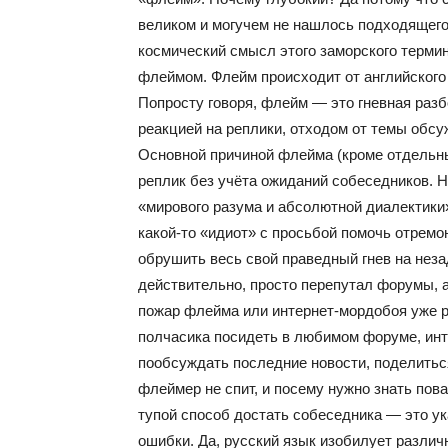
великом и могучем не нашлось подходящего
космический смысл этого заморского термин
флеймом. Флейм происходит от английского F
Попросту говоря, флейм — это гневная раз
реакцией на реплики, отходом от темы обсу
Основной причиной флейма (кроме отдельн
реплик без учёта ожиданий собеседников. 
«мирового разума и абсолютной диалектики» 
какой-то «идиот» с просьбой помочь отремо
обрушить весь свой праведный гнев на неза
действительно, просто перепутал форумы, а,
пожар флейма или интернет-мордобоя уже р
полчасика посидеть в любимом форуме, инт
пообсуждать последние новости, поделитьс
флеймер не спит, и посему нужно знать пова
тупой способ достать собеседника — это ук
ошибки. Да, русский язык изобилует различ