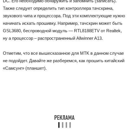
DC. Его необходимо обнаружить и запомнить (записать).
Также следует определить тип контроллера тачскрина,
звукового чипа и процессора. Под эти комплектующие нужно
начинать искать прошивку. Например, тачскрин может быть
GSL3680, беспроводной модуль — RTL8188ETV от Realtek,
ну а процессор – распространенный Allwinner A13.
Отметим, что все вышесказанное для MTK в данном случае
не подойдет. Давайте же разберемся, как прошить китайский
«Самсунг» (планшет).