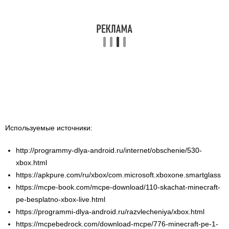
Используемые источники:
http://programmy-dlya-android.ru/internet/obschenie/530-
xbox.html
https://apkpure.com/ru/xbox/com.microsoft.xboxone.smartglass
https://mcpe-book.com/mcpe-download/110-skachat-minecraft-
pe-besplatno-xbox-live.html
https://programmi-dlya-android.ru/razvlecheniya/xbox.html
https://mcpebedrock.com/download-mcpe/776-minecraft-pe-1-