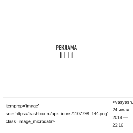
>
vasyash
,
itemprop=’image’
24 июля
src=’https://trashbox.ru/apk_icons/1107798_144.png’
2019 —
class=image_microdata>
23:16