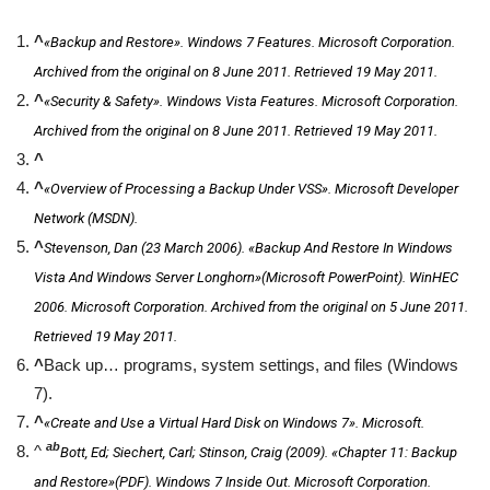
^
«Backup and Restore».
Windows 7 Features
. Microsoft Corporation.
Archived from the original on 8 June 2011
. Retrieved
19 May
2011
.
^
«Security & Safety».
Windows Vista Features
. Microsoft Corporation.
Archived from the original on 8 June 2011
. Retrieved
19 May
2011
.
^
^
«Overview of Processing a Backup Under VSS». Microsoft Developer
Network (MSDN).
^
Stevenson, Dan (23 March 2006). «Backup And Restore In Windows
Vista And Windows Server Longhorn»
(Microsoft PowerPoint)
.
WinHEC
2006
. Microsoft Corporation. Archived from the original on 5 June 2011
.
Retrieved
19 May
2011
.
^
Back up… programs, system settings, and files (Windows
7).
^
«Create and Use a Virtual Hard Disk on Windows 7». Microsoft.
a
b
^
Bott, Ed; Siechert, Carl; Stinson, Craig (2009). «Chapter 11: Backup
and Restore»
(PDF)
.
Windows 7 Inside Out
. Microsoft Corporation.