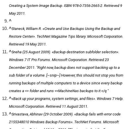
Creating a System Image Backup. ISBN 978-0-7356-2665-2
. Retrieved
9
May
2011
.
^
^
Staneck, William R. «Create and Use Backups Using the Backup and
Restore Center».
TechNet Magazine Tips library
. Microsoft Corporation
.
Retrieved
19 May
2011
.
^
Sneha (25 August 2009). «Backup destination subfolder selection».
Windows 7 IT Pro Forums
. Microsoft Corporation
. Retrieved
23
December
2011
.
Right now, backup does not support backing up to a
sub folder of a volume. [~snip~] However, this should not stop you from
running backups of multiple computers to a device since every backup
creates a <> folder and runs <<MachineNas backups to it.</q
^
«Back up your programs, system settings, and files».
Windows 7 Help
.
Microsoft Corporation
. Retrieved
11 August
2011
.
^
Srivastava, Abhinav (29 October 2009). «Backup fails with error code
2155348010 Windows Backup Forums».
TechNet Forums
. Microsoft