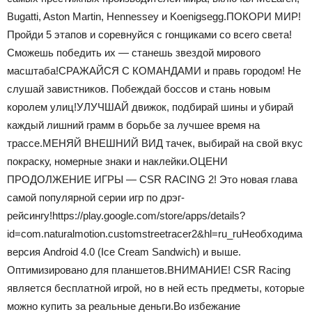
Bugatti, Aston Martin, Hennessey и Koenigsegg.ПОКОРИ МИР!
Пройди 5 этапов и соревнуйся с гонщиками со всего света!
Сможешь победить их — станешь звездой мирового
масштаба!СРАЖАЙСЯ С КОМАНДАМИ и правь городом! Не
слушай завистников. Побеждай боссов и стань новым
королем улиц!УЛУЧШАЙ движок, подбирай шины и убирай
каждый лишний грамм в борьбе за лучшее время на
трассе.МЕНЯЙ ВНЕШНИЙ ВИД тачек, выбирай на свой вкус
покраску, номерные знаки и наклейки.ОЦЕНИ
ПРОДОЛЖЕНИЕ ИГРЫ — CSR RACING 2! Это новая глава
самой популярной серии игр по дрэг-
рейсингу!https://play.google.com/store/apps/details?
id=com.naturalmotion.customstreetracer2&hl=ru_ruНеобходима
версия Android 4.0 (Ice Cream Sandwich) и выше.
Оптимизировано для планшетов.ВНИМАНИЕ! CSR Racing
является бесплатной игрой, но в ней есть предметы, которые
можно купить за реальные деньги.Во избежание