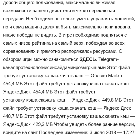
дороги общего пользования, максимально выжимая
возможности вашего двигателя и четко переключая
передачи. Необходимо не только уметь управлять машиной,
но и сама машина должна быть максимально тюнингована,
иначе победы не видать. В игре необходимо подняться с
самых низов рейтинга на самый верх, побеждая во всех
соревнованиях и грамотно распоряжаясь ресурсами. С
обзором игры можно ознакомиться
ЗДЕСЬ
.
Telegram-
канал
про
технологии
с
инсайдами
и
розыгрышами
Этот файл
требует установку кэша.скачать кэш — Облако Mail.ru
454,4 МБ Этот файл требует установку кэша.скачать кэш —
Яндекс.Диск 454,4 МБ Этот файл требует
установку кэша.скачать кэш — Яндекс.Диск 449,8 МБ Этот
файл требует установку кэша.скачать кэш — Яндекс.Диск
448,7 МБ Этот файл требует установку кэша.скачать кэш —
Яндекс.Диск 429,3 МБ Чтобы увидеть более ранние версии,
войдите на сайт Последнее изменение: 3 июля 2018 — 17:27