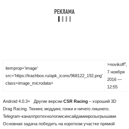
>
novikoff
,
5
itemprop=’image’
7 ноября
src=’https://trashbox.ru/apk_icons/968122_192.png’
2016 —
class=image_microdata>
12:55
Android
4.0.3+
Другие версии
CSR Racing
– хороший 3D
Drag Racing. Тюнинг, моддинг, гонки и ничего лишнего.
Telegram-канал
про
технологии
с
инсайдами
и
розыгрышами
Основная задача победить на коротком участке прямой