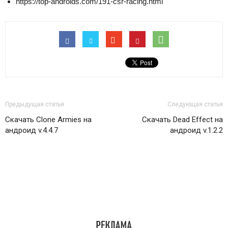
https://top-androids.com/191-csr-racing.html
Предыдущая статья
Следующая статья
Скачать Clone Armies на
Скачать Dead Effect на
андроид v.4.4.7
андроид v.1.2.2