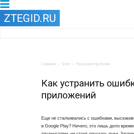
Главная
Блог
Решение проблем
Как устранить ошибк
приложений
Еще не сталкивались с ошибками, выскаки
в Google Play? Ничего, это лишь дело вре
трудностями, не стоит опускать руки. Загл