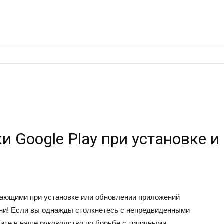
и Google Play при установке 
вающими при установке или обновлении приложений
мени! Если вы однажды столкнетесь с непредвиденными
яните в наше руководство по борьбе с типичными