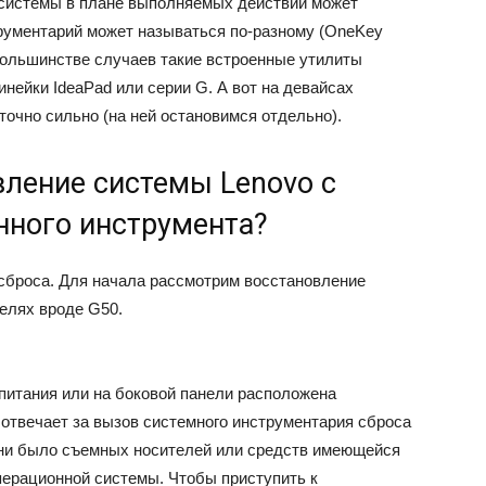
 системы в плане выполняемых действий может
трументарий может называться по-разному (OneKey
 большинстве случаев такие встроенные утилиты
инейки IdeaPad или серии G. А вот на девайсах
точно сильно (на ней остановимся отдельно).
вление системы Lenovo с
нного инструмента?
сброса. Для начала рассмотрим восстановление
делях вроде G50.
 питания или на боковой панели расположена
и отвечает за вызов системного инструментария сброса
 ни было съемных носителей или средств имеющейся
ерационной системы. Чтобы приступить к