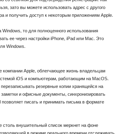
льзя, зато вы можете использовать адрес с другого
ра и получить доступ к некоторым приложениям Apple.
а Windows, то для полноценного использования
ать ее через настройки iPhone, iPad или Mac. Это
для Windows.
ще компании Apple, облегчающее жизнь владельцам
истемой iOS и компьютерам, работающим на MacOS.
 перезаписывать резервные копии хранящейся на
 заметки и офисные документы, синхронизировать
ud позволяет писать и принимать письма в формате
е столь внушительный список меркнет на фоне
, позволяющей в режиме реального времени отслеживать