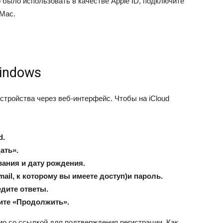
было использовать в качестве Apple ID, подключите
 Mac.
indows
устройства через веб-интерфейс. Чтобы на iCloud
d.
дать».
ания и дату рождения.
ail, к которому вы имеете доступ)и пароль.
дите ответы.
ите «Продолжить».
мо со ссылкой для подтверждения регистрации. Как