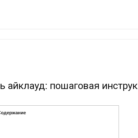
ь айклауд: пошаговая инстру
Содержание