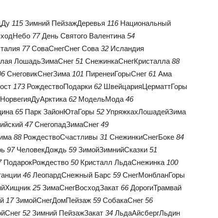
цДу
115
Зимний ПейзажДеревья
116
Национальный
сходНебо
77
День Святого Валентина
54
Италия
77
СоваСнегСнег Сова
32
Исландия
лая ЛошадьЗимаСнег
51
СнежинкаСнегКристалла
88
06
СнеговикСнегЗима
101
ПиренеиГорыСнег
61
Ама
ост
173
РождествоПодарки
62
ШвейцарияЦерматтГоры
НорвегияДуАрктика
62
МодельМода
46
ина
65
Парк ЗайонЮтаГоры
52
УпряжкахЛошадейЗима
ийский
47
СнегопадЗимаСнег
49
има
88
РождествоСчастливы
31
СнежинкиСнегБоке
84
рь
97
ЧеловекДождь
59
ЗимойЗимнийСказки
51
7
ПодарокРождество
50
Кристалл ЛьдаСнежинка
100
танции
46
ЛеопардСнежный Барс
59
СнегМонбланГоры
ийХищник
25
ЗимаСнегВосходЗакат
66
ДорогиТрамвай
й
17
ЗимойСнегДомПейзаж
59
СобакаСнег
56
ойСнег
52
Зимний ПейзажЗакат
34
ЛьдаАйсбергЛьдин