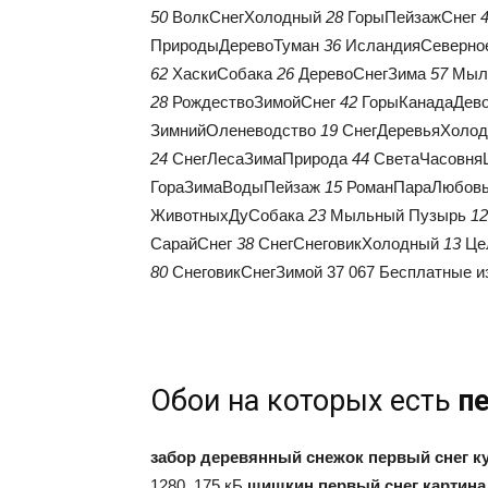
50
ВолкСнегХолодный
28
ГорыПейзажСнег
ПриродыДеревоТуман
36
ИсландияСеверно
62
ХаскиСобака
26
ДеревоСнегЗима
57
Мыл
28
РождествоЗимойСнег
42
ГорыКанадаДев
ЗимнийОленеводство
19
СнегДеревьяХоло
24
СнегЛесаЗимаПрирода
44
СветаЧасовня
ГораЗимаВодыПейзаж
15
РоманПараЛюбов
ЖивотныхДуСобака
23
Мыльный Пузырь
12
СарайСнег
38
СнегСнеговикХолодный
13
Це
80
СнеговикСнегЗимой
37 067 Бесплатные и
Обои на которых есть
п
забор деревянный снежок первый снег ку
1280, 175 кБ
шишкин первый снег картина