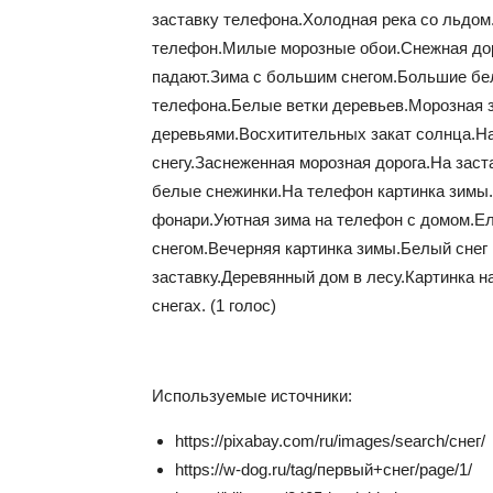
заставку телефона.Холодная река со льдом
телефон.Милые морозные обои.Снежная дор
падают.Зима с большим снегом.Большие бел
телефона.Белые ветки деревьев.Морозная з
деревьями.Восхитительных закат солнца.Н
снегу.Заснеженная морозная дорога.На зас
белые снежинки.На телефон картинка зимы.
фонари.Уютная зима на телефон с домом.Е
снегом.Вечерняя картинка зимы.Белый снег 
заставку.Деревянный дом в лесу.Картинка 
снегах.
(
1
голос)
Используемые источники:
https://pixabay.com/ru/images/search/снег/
https://w-dog.ru/tag/первый+снег/page/1/