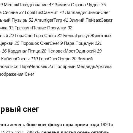
49
МешокПразднование
47
Зимняя Страна Чудес
35
е Сияние
37
ГораПикСаммит
74
ЛапландияЗимойСнег
ьный Пузырь
52
AmurtigerТигр
41
Зимний ПейзажЗакат
очка
33
ТреккингПешие Прогулки
32
дный
22
ГораСнегГора Снега
31
БелкаГрызунЖивотных
Церкви
25
Порошок СнегСнег
9
Пара Поцелуи
121
ь
16
КардиналПтица
28
ЧеловекМостОдинокий
19
КабинаСосны
110
ГораСнегОзеро
20
Зимний
ловаться ПараЧеловек
23
Полярный МедведьАрктика
зображения Снег
ервый снег
сты зелень боке снег фокус пора время года
1920 x
1920 x 1211, 748 кБ
деревья листья осень октябрь