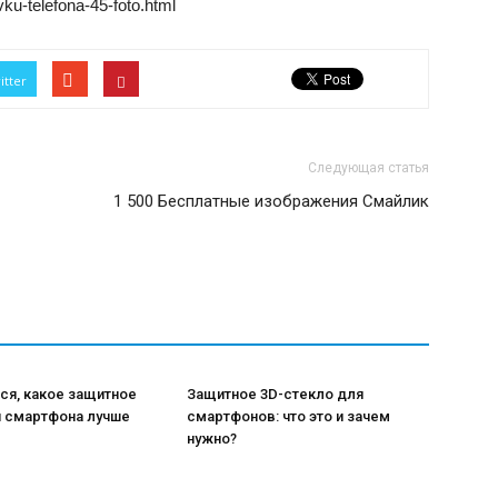
vku-telefona-45-foto.html
itter
Следующая статья
1 500 Бесплатные изображения Смайлик
ся, какое защитное
Защитное 3D-стекло для
я смартфона лучше
смартфонов: что это и зачем
нужно?