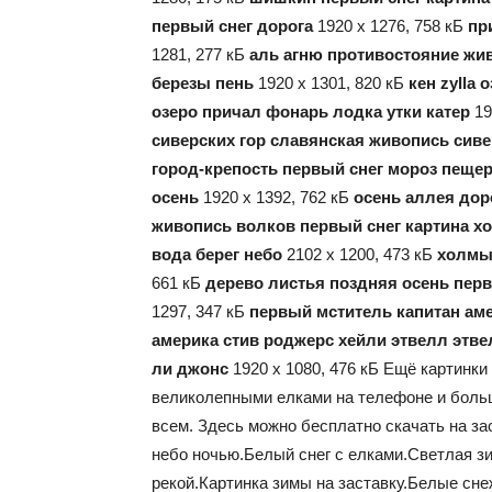
первый снег дорога
1920 x 1276, 758 кБ
пр
1281, 277 кБ
аль агню противостояние жи
березы пень
1920 x 1301, 820 кБ
кен zylla
озеро причал фонарь лодка утки катер
19
сиверских гор славянская живопись сив
город-крепость первый снег мороз пещ
осень
1920 x 1392, 762 кБ
осень аллея дор
живопись волков первый снег картина хо
вода берег небо
2102 x 1200, 473 кБ
холмы 
661 кБ
дерево листья поздняя осень пер
1297, 347 кБ
первый мститель капитан аме
америка стив роджерс хейли этвелл этве
ли джонс
1920 x 1080, 476 кБ Ещё картинки
великолепными елками на телефоне и больш
всем. Здесь можно бесплатно скачать на за
небо ночью.Белый снег с елками.Светлая з
рекой.Картинка зимы на заставку.Белые сне