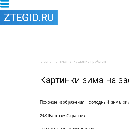
Главная
Блог
Решение проблем
Картинки зима на за
Похожие изображения:
холодный зима зим
248
ФантазияСтранник