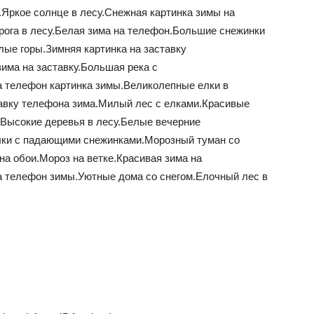
.Яркое солнце в лесу.Снежная картинка зимы на
ога в лесу.Белая зима на телефон.Большие снежинки
ые горы.Зимняя картинка на заставку
има на заставку.Большая река с
а телефон картинка зимы.Великолепные елки в
тавку телефона зима.Милый лес с елками.Красивые
Высокие деревья в лесу.Белые вечерние
лки с падающими снежинками.Морозный туман со
на обои.Мороз на ветке.Красивая зима на
на телефон зимы.Уютные дома со снегом.Елочный лес в