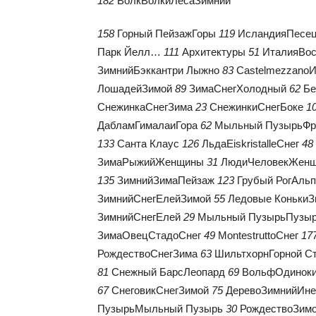
182
ВолкВолкиЛесаЗимний
158
Горный ПейзажГоры
119
ИсландияПесе
Парк Йелл…
111
Архитектуры
51
ИталияВо
ЗимнийБэккантри Лыжно
83
Castelmezzano
ЛошадейЗимой
89
ЗимаСнегХолодный
62
Бе
СнежинкаСнегЗима
23
СнежинкиСнегБоке
1
ДабламГималаиГора
62
Мыльный ПузырьФр
133
Санта Клаус
126
ЛьдаEiskristalleСнег
48
ЗимаРыжийЖенщины
31
ЛюдиЧеловекЖенщ
135
ЗимнийЗимаПейзаж
123
Грубый РогАльп
ЗимнийСнегЕлейЗимой
55
Ледовые КонькиЗ
ЗимнийСнегЕлей
29
Мыльный ПузырьПузы
ЗимаОвецСтадоСнег
49
MontestruttoСнег
17
РождествоСнегЗима
63
ШильтхорнГорной С
81
Снежный БарсЛеопард
69
ВольфОдинок
67
СнеговикСнегЗимой
75
ДеревоЗимнийИне
ПузырьМыльный Пузырь
30
РождествоЗим