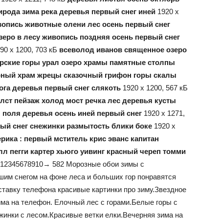
ирода зима река деревья первый снег иней
1920 x
вопись животные олени лес осень первый снег
 озеро в лесу живопись поздняя осень первый снег
90 x 1200, 703 кБ
всеволод иванов священное озеро
ерские горы урал озеро храмы памятные столпы
ерный храм жрецы сказочный грифон горы скалы
ога деревья первый снег слякоть
1920 x 1200, 567 кБ
лст пейзаж холод мост речка лес деревья кусты
поля деревья осень иней первый снег
1920 x 1271,
вый снег снежинки размытость блики боке
1920 x
рика : первый мститель крис эванс капитан
лл пегги картер хьюго уивинг красный череп томми
1
2345678910→ 582 Морозные обои зимы с
им снегом на фоне леса и больших гор понравятся
ставку телефона красивые картинки про зиму.Звездное
има на телефон. Елочный лес с горами.Белые горы с
жинки с лесом.Красивые ветки елки.Вечерняя зима на