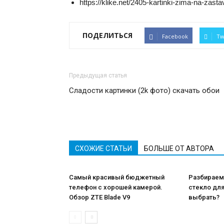
https://klike.net/2405-kartinki-zima-na-zasta
ПОДЕЛИТЬСЯ
Facebook
Tw
Предыдущая статья
Сладости картинки (2k фото) скачать обои
СХОЖИЕ СТАТЬИ
БОЛЬШЕ ОТ АВТОРА
Самый красивый бюджетный
Разбираем
телефон с хорошей камерой.
стекло дл
Обзор ZTE Blade V9
выбрать?