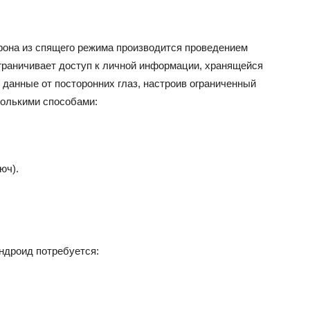
фона из спящего режима производится проведением
ограничивает доступ к личной информации, хранящейся
 данные от посторонних глаз, настроив ограниченный
колькими способами:
юч).
ндроид потребуется: