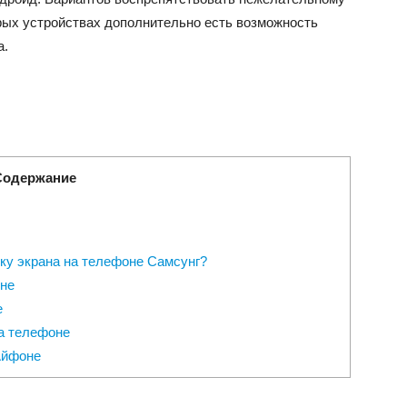
рых устройствах дополнительно есть возможность
а.
Содержание
ку экрана на телефоне Самсунг?
оне
е
а телефоне
Айфоне