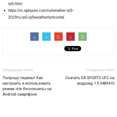
rp5.html
https://m.apkpure.com/ru/weather-rp5-
2019/ru.rp5.rp5weatherhorizontal
Предыдущая статья
Следующая статья
Попрошу тишины! Как
Скачать EA SPORTS UFC на
настроить и использовать
андроид 1.9.3489410
режим «Не беспокоить» на
Android-смартфоне