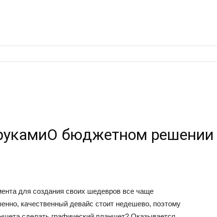
рукамиО бюджетном решении т
ента для создания своих шедевров все чаще
енно, качественный девайс стоит недешево, поэтому
аншета сделать графический планшет? Оказывается,