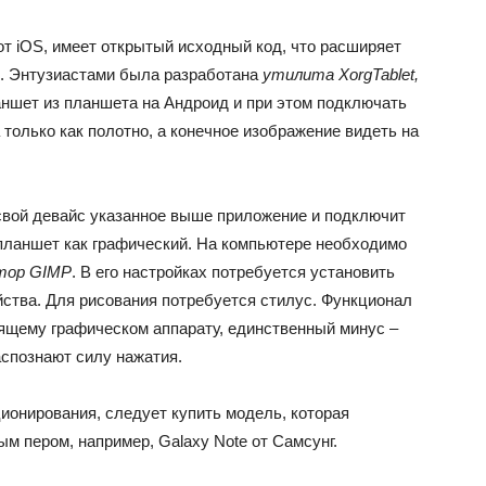
т iOS, имеет открытый исходный код, что расширяет
м. Энтузиастами была разработана
утилита XorgTablet,
аншет из планшета на Андроид и при этом подключать
 только как полотно, а конечное изображение видеть на
 свой девайс указанное выше приложение и подключит
 планшет как графический. На компьютере необходимо
ктор GIMP
. В его настройках потребуется установить
йства. Для рисования потребуется стилус. Функционал
ящему графическом аппарату, единственный минус –
аспознают силу нажатия.
ионирования, следует купить модель, которая
ым пером, например, Galaxy Note от Самсунг.