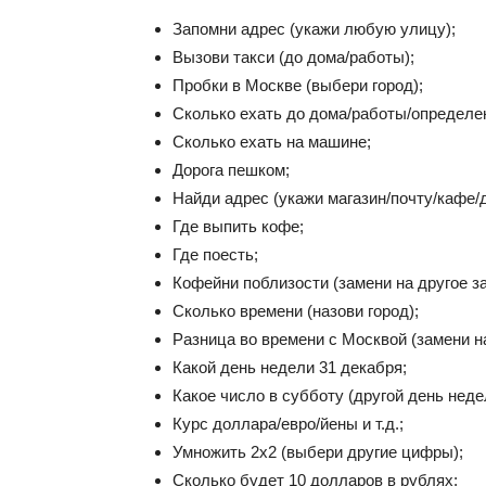
Запомни адрес (укажи любую улицу);
Вызови такси (до дома/работы);
Пробки в Москве (выбери город);
Сколько ехать до дома/работы/определен
Сколько ехать на машине;
Дорога пешком;
Найди адрес (укажи магазин/почту/кафе/д
Где выпить кофе;
Где поесть;
Кофейни поблизости (замени на другое з
Сколько времени (назови город);
Разница во времени с Москвой (замени н
Какой день недели 31 декабря;
Какое число в субботу (другой день неде
Курс доллара/евро/йены и т.д.;
Умножить 2х2 (выбери другие цифры);
Сколько будет 10 долларов в рублях;