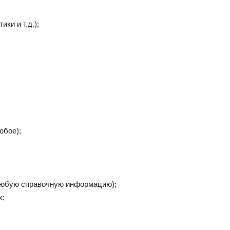
ки и т.д.);
юбое);
 любую справочную информацию);
х;