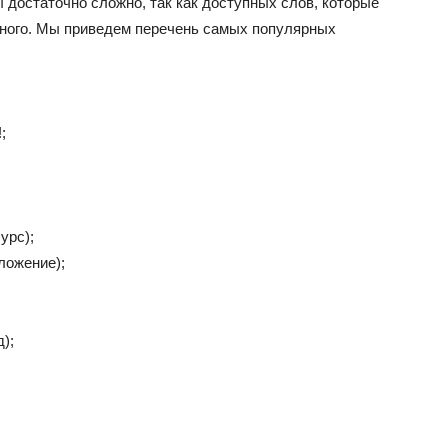
 достаточно сложно, так как доступных слов, которые
много. Мы приведем перечень самых популярных
;
урс);
ложение);
);