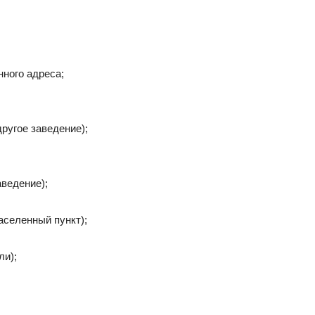
ного адреса;
ругое заведение);
аведение);
аселенный пункт);
ли);