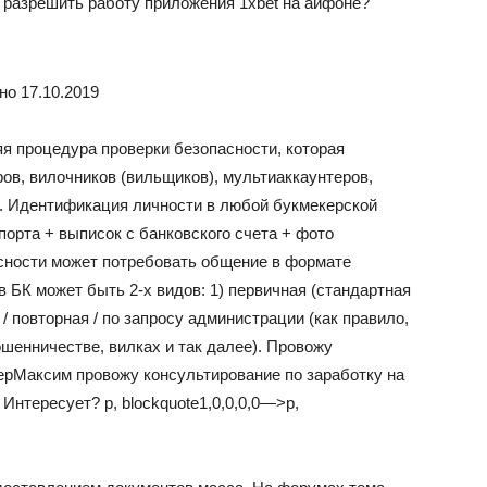
ак разрешить работу приложения 1xbet на айфоне?
но 17.10.2019
я процедура проверки безопасности, которая
ов, вилочников (вильщиков), мультиаккаунтеров,
. Идентификация личности в любой букмекерской
орта + выписок с банковского счета + фото
сности может потребовать общение в формате
 БК может быть 2-х видов: 1) первичная (стандартная
 / повторная / по запросу администрации (как правило,
шенничестве, вилках и так далее). Провожу
рМаксим провожу консультирование по заработку на
 Интересует? p, blockquote1,0,0,0,0—>p,