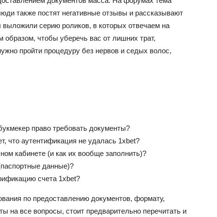
доставлением документов масса. На форумах тема
люди также постят негативные отзывы и рассказывают
ы выложили серию роликов, в которых отвечаем на
 образом, чтобы уберечь вас от лишних трат,
нужно пройти процедуру без нервов и седых волос,
 букмекер право требовать документы?
т, что аутентификация не удалась 1xbet?
чном кабинете (и как их вообще заполнить)?
 (паспортные данные)?
рификацию счета 1xbet?
вания по предоставлению документов, формату,
ы на все вопросы, стоит предварительно перечитать и