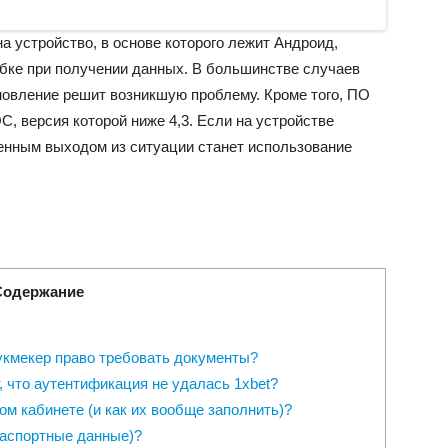
а устройство, в основе которого лежит Андроид,
бке при получении данных. В большинстве случаев
новление решит возникшую проблему. Кроме того, ПО
, версия которой ниже 4,3. Если на устройстве
енным выходом из ситуации станет использование
Содержание
букмекер право требовать документы?
, что аутентификация не удалась 1xbet?
ном кабинете (и как их вообще заполнить)?
паспортные данные)?