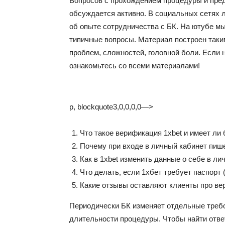
Вопросов с прохождением процедуры и пре
обсуждается активно. В социальных сетях 
об опыте сотрудничества с БК. На ютубе м
типичные вопросы. Материал построен таким
проблем, сложностей, головной боли. Если 
ознакомьтесь со всеми материалами!
p, blockquote3,0,0,0,0—>
Что такое верификация 1xbet и имеет ли
Почему при входе в личный кабинет пише
Как в 1xbet изменить данные о себе в ли
Что делать, если 1хбет требует паспорт
Какие отзывы оставляют клиенты про ве
Периодически БК изменяет отдельные требо
длительности процедуры. Чтобы найти ответ