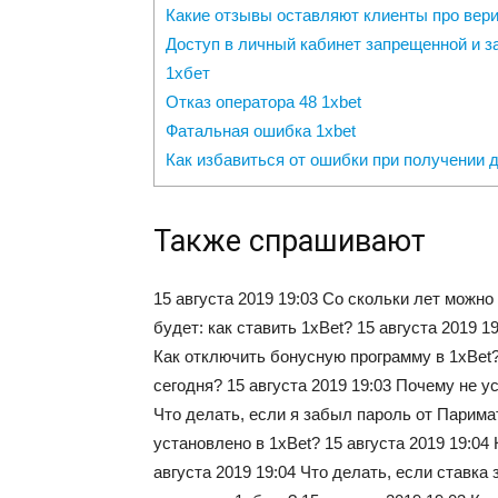
Какие отзывы оставляют клиенты про вер
Доступ в личный кабинет запрещенной и 
1хбет
Отказ оператора 48 1xbet
Фатальная ошибка 1xbet
Как избавиться от ошибки при получении 
Также спрашивают
15 августа 2019 19:03 Со скольки лет можно 
будет: как ставить 1xBеt? 15 августа 2019 19
Как отключить бонусную программу в 1xBet? 
сегодня? 15 августа 2019 19:03 Почему не у
Что делать, если я забыл пароль от Паримат
установлено в 1xBet? 15 августа 2019 19:04
августа 2019 19:04 Что делать, если ставка 