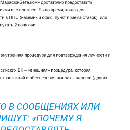
, «МарафонБета.ком» достаточно предоставить
иями все сложнее. Было время, когда для
и в ППС (наземный офис, пункт приема ставок), или
путать 2 понятия:
 внутренняя процедура для подтверждения личности и
сийских БК – «внешняя» процедура, которая
 транзакций и обеспечения выплаты налогов (других
О В СООБЩЕНИЯХ ИЛИ
ПИШУТ: «ПОЧЕМУ Я
РЕДОСТАВЛЯТЬ