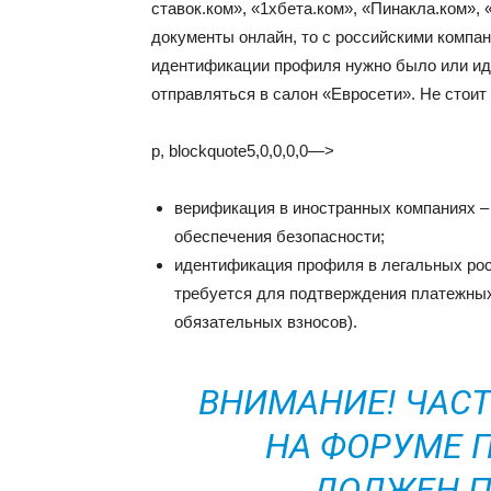
ставок.ком», «1хбета.ком», «Пинакла.ком»
документы онлайн, то с российскими компан
идентификации профиля нужно было или идт
отправляться в салон «Евросети». Не стоит 
p, blockquote5,0,0,0,0—>
верификация в иностранных компаниях –
обеспечения безопасности;
идентификация профиля в легальных рос
требуется для подтверждения платежных
обязательных взносов).
ВНИМАНИЕ! ЧАСТ
НА ФОРУМЕ 
ДОЛЖЕН П