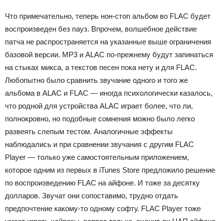
Что примечательно, теперь нон-стоп альбом во FLAC будет
воспроизведен без пауз. Впрочем, волшебное действие
патча не распространяется на указанные выше ограничения
базовой версии. МР3 и ALAC по-прежнему будут запинаться
на стыках микса, а текстов песен пока нету и для FLAC.
Любопытно было сравнить звучание одного и того же
альбома в ALAC и FLAC — иногда психологически казалось,
что родной для устройства ALAC играет более, что ли,
полнокровно, но подобные сомнения можно было легко
развеять слепым тестом. Аналогичные эффекты
наблюдались и при сравнении звучания с другим FLAC
Player — только уже самостоятельным приложением,
которое одним из первых в iTunes Store предложило решение
по воcпроизведению FLAC на айфоне. И тоже за десятку
долларов. Звучат они сопоставимо, трудно отдать
предпочтение какому-то одному софту. FLAC Player тоже