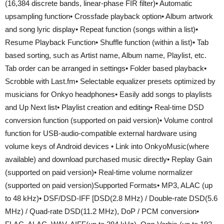
(16,384 discrete bands, linear-phase FIR filter)• Automatic
upsampling function• Crossfade playback option• Album artwork
and song lyric display• Repeat function (songs within a list)•
Resume Playback Function• Shuffle function (within a list)• Tab
based sorting, such as Artist name, Album name, Playlist, etc.
Tab order can be arranged in settings• Folder based playback•
Scrobble with Last.fm• Selectable equalizer presets optimized by
musicians for Onkyo headphones• Easily add songs to playlists
and Up Next list• Playlist creation and editing• Real-time DSD
conversion function (supported on paid version)• Volume control
function for USB-audio-compatible external hardware using
volume keys of Android devices • Link into OnkyoMusic(where
available) and download purchased music directly• Replay Gain
(supported on paid version)• Real-time volume normalizer
(supported on paid version)Supported Formats• MP3, ALAC (up
to 48 kHz)• DSF/DSD-IFF [DSD(2.8 MHz) / Double-rate DSD(5.6
MHz) / Quad-rate DSD(11.2 MHz), DoP / PCM conversion•