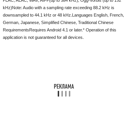
FLAC, ALAC, WAV, AIFF(up to 384 kHz), Ogg-Vorbis (up to 192
kHz)Note: Audio with a sampling rate exceeding 88.2 kHz is
downsampled to 44.1 kHz or 48 kHz.Languages English, French,
German, Japanese, Simplified Chinese, Traditional Chinese
RequirementsRequires Android 4.1 or later.* Operation of this
application is not guaranteed for all devices.