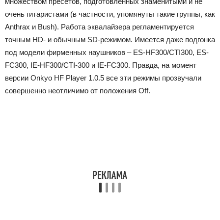
множеством пресетов, подготовленных знаменитыми и не
очень гитаристами (в частности, упомянуты такие группы, как
Anthrax и Bush). Работа эквалайзера регламентируется
точным HD- и обычным SD-режимом. Имеется даже подгонка
под модели фирменных наушников – ES-HF300/CTI300, ES-
FC300, IE-HF300/CTI-300 и IE-FC300. Правда, на момент
версии Onkyo HF Player 1.0.5 все эти режимы прозвучали
совершенно неотличимо от положения Off.