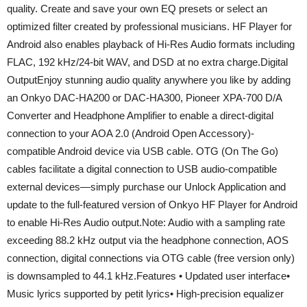
quality. Create and save your own EQ presets or select an
optimized filter created by professional musicians. HF Player for
Android also enables playback of Hi-Res Audio formats including
FLAC, 192 kHz/24-bit WAV, and DSD at no extra charge.Digital
OutputEnjoy stunning audio quality anywhere you like by adding
an Onkyo DAC-HA200 or DAC-HA300, Pioneer XPA-700 D/A
Converter and Headphone Amplifier to enable a direct-digital
connection to your AOA 2.0 (Android Open Accessory)-
compatible Android device via USB cable. OTG (On The Go)
cables facilitate a digital connection to USB audio-compatible
external devices—simply purchase our Unlock Application and
update to the full-featured version of Onkyo HF Player for Android
to enable Hi-Res Audio output.Note: Audio with a sampling rate
exceeding 88.2 kHz output via the headphone connection, AOS
connection, digital connections via OTG cable (free version only)
is downsampled to 44.1 kHz.Features • Updated user interface•
Music lyrics supported by petit lyrics• High-precision equalizer