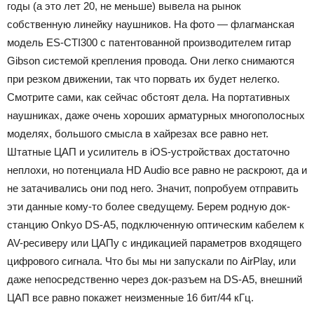
годы (а это лет 20, не меньше) вывела на рынок
собственную линейку наушников. На фото — флагманская
модель ES-CTI300 с патентованной производителем гитар
Gibson системой крепления провода. Они легко снимаются
при резком движении, так что порвать их будет нелегко.
Смотрите сами, как сейчас обстоят дела. На портативных
наушниках, даже очень хороших арматурных многополосных
моделях, большого смысла в хайрезах все равно нет.
Штатные ЦАП и усилитель в iOS-устройствах достаточно
неплохи, но потенциала HD Audio все равно не раскроют, да и
не затачивались они под него. Значит, попробуем отправить
эти данные кому-то более сведущему. Берем родную док-
станцию Onkyo DS-A5, подключенную оптическим кабелем к
AV-ресиверу или ЦАПу с индикацией параметров входящего
цифрового сигнала. Что бы мы ни запускали по AirPlay, или
даже непосредственно через док-разъем на DS-A5, внешний
ЦАП все равно покажет неизменные 16 бит/44 кГц.