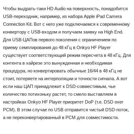
Чтобы выдрать-таки HD Audio на поверхность, понадобится
USB-переходник, например, из набора Apple iPad Camera
Connection Kit. Вот с него уже подключаемся к современному
конвертору с USB-входом и получаем заявку на High End.
Для USB-ЦАПов первого поколения с ограничением по
приему семплирования до 48 кГц в Onkyo HF Player
существует соответствующий режим пересчета в 48 кГц. Для
контента в хайрезе это вынужденная и необходимая
процедура, но конвертировать обычные 16/44 в 48 кГц не
стоит, потеряете на интерполяции и точности сигнала. А вот
если наш ЦАП принадлежит к DSD-совместимым, чье
количество потихоньку растет, то смело выставляем в
настройках Onkyo HF Player приоритет DoP (т.е. DSD over
PCM). В этом случае по USB отправится чистый DSD-поток,
а не переконвертированный в PCM для совместимости.