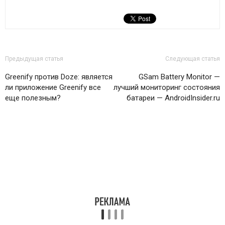
Предыдущая статья
Следующая статья
Greenify против Doze: является
GSam Battery Monitor —
ли приложение Greenify все
лучший мониторинг состояния
еще полезным?
батареи — AndroidInsider.ru