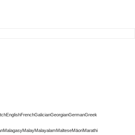
DutchEnglishFrenchGalicianGeorgianGermanGreek
ianMalagasyMalayMalayalamMalteseMāoriMarathi