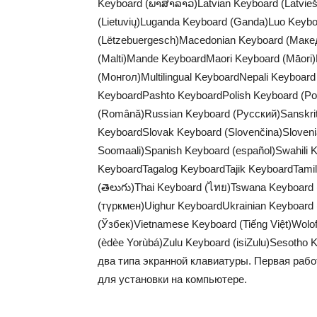
Keyboard (ພາສາລາວ)Latvian Keyboard (Latviešu
(Lietuvių)Luganda Keyboard (Ganda)Luo Keyb
(Lëtzebuergesch)Macedonian Keyboard (Мак
(Malti)Mande KeyboardMaori Keyboard (Māori)
(Монгол)Multilingual KeyboardNepali Keyboard
KeyboardPashto KeyboardPolish Keyboard (Po
(Română)Russian Keyboard (Русский)Sanskrit 
KeyboardSlovak Keyboard (Slovenčina)Sloveni
Soomaali)Spanish Keyboard (español)Swahili 
KeyboardTagalog KeyboardTajik KeyboardTamil 
(తెలుగు)Thai Keyboard (ไทย)Tswana Keyboard
(түркмен)Uighur KeyboardUkrainian Keyboard (Українська
(Ўзбек)Vietnamese Keyboard (Tiếng Việt)Wolo
(èdèe Yorùbá)Zulu Keyboard (isiZulu)Sesot
два типа экранной клавиатуры. Первая раб
для установки на компьютере.