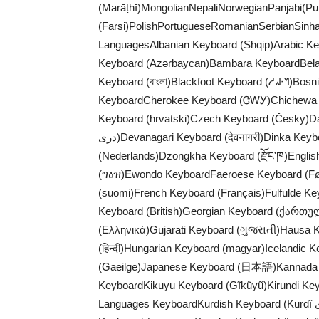
(Marāṭhī)MongolianNepaliNorwegianPanjabi(Pun
(Farsi)PolishPortugueseRomanianSerbianSinh
LanguagesAlbanian Keyboard (Shqip)Arabic Keyboard (العربية)Armenian Keyboard 
Keyboard (Azərbaycan)Bambara KeyboardBela
Keyboard (বাংলা)Blackfoot Keyboard (ᓱᖽᐧᖿ)Bos
KeyboardCherokee Keyboard (ᏣᎳᎩ)Chichewa 
Keyboard (hrvatski)Czech Keyboard (Česky)Danis
دری)Devanagari Keyboard (देवनागरी)Dinka KeyboardDivehi KeyboardDuala KeyboardDutch Keyboard
(Nederlands)Dzongkha Keyboard (རྫོང་ཁ)Englis
(ግዕዝ)Ewondo KeyboardFaeroese Keyboard (Føroyskt)Farsi P
(suomi)French Keyboard (Français)Fulfulde K
Keyboard (British)Georgian Keyboard (ქართ
(Ελληνικά)Gujarati Keyboard (ગુજરાતી)Hausa KeyboardHebr
(हिन्दी)Hungarian Keyboard (magyar)Icelandic K
(Gaeilge)Japanese Keyboard (日本語)Kannada K
KeyboardKikuyu Keyboard (Gĩkũyũ)Kirundi K
Languages KeyboardKurdish Keyboard (Kurdî کوردی)Kyrgyz Keyboard (Кыргыз)Lakhota KeyboardLao