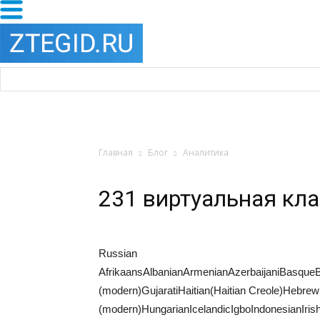
Главная
Блог
Аналитика
231 виртуальная кл
Russian
AfrikaansAlbanianArmenianAzerbaijaniBasque
(modern)GujaratiHaitian(Haitian Creole)Hebrew
(modern)HungarianIcelandicIgboIndonesianI