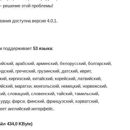
 — решение этой проблемы!
вания доступна версия 4.0.1.
и поддерживает
53 языка
:
ийский, арабский, армянский, белорусский, болгарский,
дский, греческий, грузинский, датский, иврит,
ий, киргизский, китайский, корейский, латвийский,
ийский, маратхи, монгольский, немецкий, норвежский,
ий, словацкий, словенский, тайский, тамильский,
, урду, фарси, финский, французский, хорватский,
меет английский интерфейс.
йл 434,0 KByte)