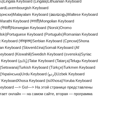
)Lingala Keyboard (Lingála)Lithuanian Keyboard
oardLuxembourgish Keyboard
едонски)Malayalam Keyboard (മലയാളം)Maltese Keyboard
Marathi Keyboard (मराठी)Mongolian Keyboard
 (नेपाली)Norwegian Keyboard (Norsk)Oromo
lski)Portuguese Keyboard (Português)Romanian Keyboard
Keyboard (संस्कृतम्)Serbian Keyboard (Српски)Shona
an Keyboard (Slovenščina)Somali Keyboard (Af
Keyboard (Kiswahili)Swedish Keyboard (svenska)Syriac
Keyboard (தமிழ்)Tatar Keyboard (Tatarça)Telugu Keyboard
 (Setswana)Turkish Keyboard (Türkçe)Turkmen Keyboard
)Urdu Keyboard (اردو)Uzbek Keyboard
f KeyboardXhosa Keyboard (isiXhosa)Yoruba Keyboard
ho Keyboard —> Go!—> На этой странице представлены
отает онлайн — на самом сайте, вторая — программа