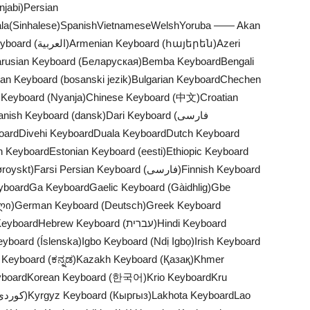
jabi)Persian
ala(Sinhalese)SpanishVietnameseWelshYoruba
——
Akan
(հայերեն)Azeri
rusian Keyboard (Беларуская)Bemba KeyboardBengali
nian Keyboard (bosanski jezik)Bulgarian KeyboardChechen
Keyboard (Nyanja)Chinese Keyboard (中文)Croatian
h Keyboard (dansk)Dari Keyboard (فارسی
h KeyboardEstonian Keyboard (eesti)Ethiopic Keyboard
ersian Keyboard (فارسی)Finnish Keyboard
eyboardGa KeyboardGaelic Keyboard (Gàidhlig)Gbe
ული)German Keyboard (Deutsch)Greek Keyboard
ew Keyboard (עברית)Hindi Keyboard
eyboard (Íslenska)Igbo Keyboard (Ndị Igbọ)Irish Keyboard
eyboard (ಕನ್ನಡ)Kazakh Keyboard (Қазақ)Khmer
eyboardKorean Keyboard (한국어)Krio KeyboardKru