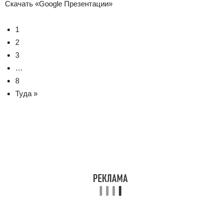
Скачать «Google Презентации»
1
2
3
…
8
Туда »