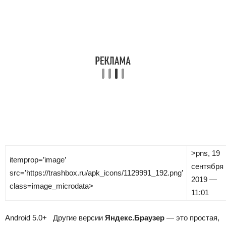
>
pns
, 19
itemprop=’image’
сентября
src=’https://trashbox.ru/apk_icons/1129991_192.png’
2019 —
class=image_microdata>
11:01
Android
5.0+
Другие версии
Яндекс.Браузер
— это простая,