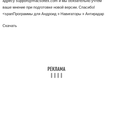
адресу support@macsoftex.com и мы обязательно учтем
ваше мнение при подготовке новой версии. Спасибо!
<span
Программы для Андроид
»
Навигаторы
»
Антирадар
Скачать