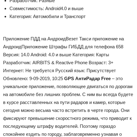
Разработчик:
Разные
Совместимость:
Android
4.0 и выше
Категория:
Автомобили и Транспорт
Приложение ПДД на Андроид
Везет Такси приложение на
Андроид
Приложение Штрафы ГИБДД для телефона
658
Версия:
14.0
Android:
4.0 и выше
Категория:
Карты
Разработчик:
AIRBITS & Reactive Phone
Возраст:
3+
Интернет:
Не требуется
Русский язык:
Присутствует
Обновлено:
9-09-2019, 10:25
GPS АнтиРадар Free
– это
уникальное приложение, позволяющее двигаться по дорогам
на автомобиле без лишних проблем. С ним вы всегда будете
в курсе расставленных на пути радаров и камер, которые
сегодня можно весьма часто встретить в черте города. Они
фиксируют превышение скоростного режима, что приводит к
последующему штрафу водителей. Поэтому гораздо
спокойнее ездить по городу, заблаговременно узнавая о