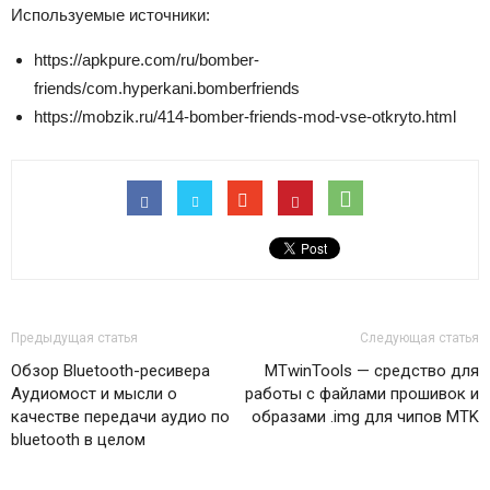
Используемые источники:
https://apkpure.com/ru/bomber-
friends/com.hyperkani.bomberfriends
https://mobzik.ru/414-bomber-friends-mod-vse-otkryto.html
Предыдущая статья
Следующая статья
Обзор Bluetooth-ресивера
MTwinTools — средство для
Аудиомост и мысли о
работы с файлами прошивок и
качестве передачи аудио по
образами .img для чипов MTK
bluetooth в целом