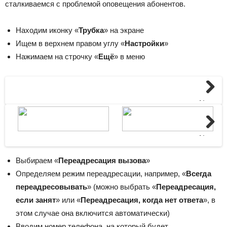
сталкиваемся с проблемой оповещения абонентов.
Находим иконку «
Трубка
» на экране
Ищем в верхнем правом углу «
Настройки
»
Нажимаем на строчку «
Ещё
» в меню
Next
Next
Выбираем «
Переадресация вызова
»
Определяем режим переадресации, например, «
Всегда
переадресовывать
» (можно выбрать «
Переадресация,
если занят
» или «
Переадресация, когда нет ответа
», в
этом случае она включится автоматически)
Вводим номер телефона, на который будет