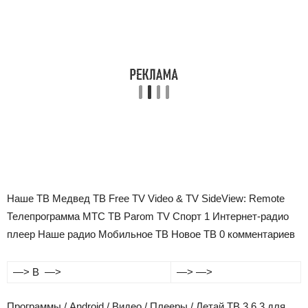
Наше ТВ
Медвед ТВ
Free TV
Video & TV SideView: Remote
Телепрограмма
MTC ТВ
Parom TV
Спорт 1
Интернет-радио
плеер
Наше радио
Мобильное ТВ
Новое ТВ
0 комментариев
—> В —>
—> —>
Программы / Android / Видео / Плееры / Летай ТВ 3.6.3 для