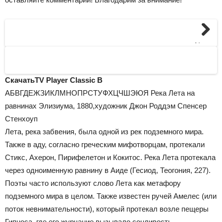
Next
Скачать
TV Player Classic
В
АБВГДЕЖЗИКЛМНОПРСТУФХЦЧШЭЮЯ Река Лета на
равнинах Элизиума, 1880,художник Джон Роддэм Спенсер
Стенхоуп
Лета, река забвения, была одной из рек подземного мира.
Также в аду, согласно греческим мифотворцам, протекали
Стикс, Ахерон, Пирифелетон и Кокитос. Река Лета протекала
через одноименную равнину в Аиде (Гесиод, Теогония, 227).
Поэты часто используют слово Лета как метафору
подземного мира в целом. Также известен ручей Амелес (или
поток невнимательности), который протекал возле пещеры
Гипноса, где его журчание вызывало сонливость.