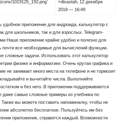
k_icons/1019125_192.png’
>
disastah
, 12 декабря
2018 — 16:49
ь удобное приложение для андроида, калькулятор с
к для школьников, так и для взрослых.
Telegram-
ами
Наше приложение крайне удобно и полезно для
ь почти все необходимые для вычислений функции.
е сложные задачи. Использовать этот калькулятор
метрии физике и информатике. Очень крутая графика и
ие не занимает много места на телефоне и не тормозит
складывайте и вычитайте числа. Выполняйте
 остатком и без него. В приложении поддерживаются
е даже самые сложные примеры из учебника по
. Также вы можете поставить напоминалку, чтобы не
ение абсолютно бесплатное. Пользуйтесь им без
влении приложение, справится каждый. Возможности