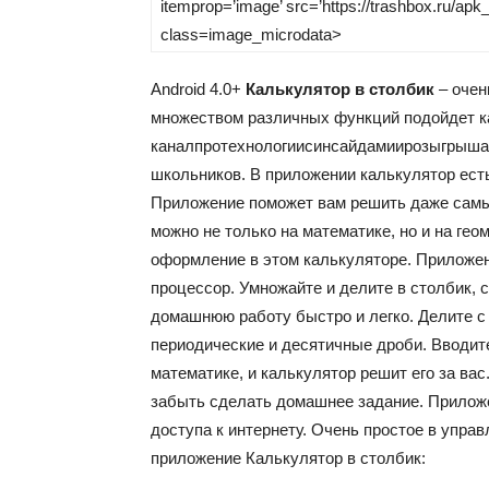
itemprop=’image’ src=’https://trashbox.ru/ap
class=image_microdata>
Android
4.0+
Калькулятор в столбик
– очен
множеством различных функций подойдет ка
канал
про
технологии
с
инсайдами
и
розыгрыш
школьников. В приложении калькулятор ест
Приложение поможет вам решить даже самы
можно не только на математике, но и на гео
оформление в этом калькуляторе. Приложен
процессор. Умножайте и делите в столбик, 
домашнюю работу быстро и легко. Делите с
периодические и десятичные дроби. Вводит
математике, и калькулятор решит его за вас
забыть сделать домашнее задание. Прилож
доступа к интернету. Очень простое в упра
приложение Калькулятор в столбик: