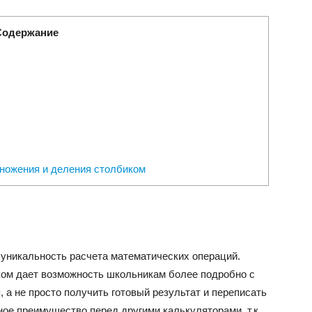
Содержание
множения и деления столбиком
уникальность расчета математических операций.
ом дает возможность школьникам более подробно с
 а не просто получить готовый результат и переписать
ное преимущество перед другими калькуляторами, т.к.