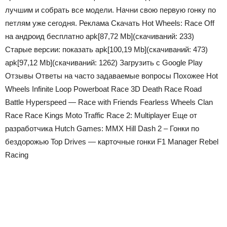
лучшим и собрать все модели. Начни свою первую гонку по
петлям уже сегодня. Реклама Скачать Hot Wheels: Race Off
на андроид бесплатно apk
[87,72 Mb]
(cкачиваний: 233)
Старые версии:
показать
apk
[100,19 Mb]
(cкачиваний: 473)
apk
[97,12 Mb]
(cкачиваний: 1262)
Загрузить с Google Play
Отзывы Ответы на часто задаваемые вопросы Похожее Hot
Wheels Infinite Loop Powerboat Race 3D Death Race Road
Battle Hyperspeed — Race with Friends Fearless Wheels Clan
Race Race Kings Moto Traffic Race 2: Multiplayer Еще от
разработчика Hutch Games: MMX Hill Dash 2 – Гонки по
бездорожью Top Drives — карточные гонки F1 Manager Rebel
Racing