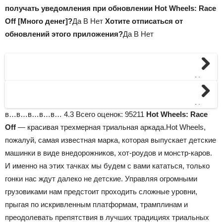
получать уведомления при обновлении Hot Wheels: Race
Off [Много денег]?
Да В Нет
Хотите отписаться от
обновлений этого приложения?
Да В Нет
Next
Next
в…в…в…в…в…
4.3
Всего оценок:
95211
Hot Wheels: Race
Off
— красивая трехмерная триальная аркада.Hot Wheels,
пожалуй, самая известная марка, которая выпускает детские
машинки в виде внедорожников, хот-роудов и монстр-каров.
И именно на этих тачках мы будем с вами кататься, только
гонки нас ждут далеко не детские. Управляя огромными
грузовиками нам предстоит проходить сложные уровни,
прыгая по искривленным платформам, трамплинам и
преодолевать препятствия в лучших традициях триальных