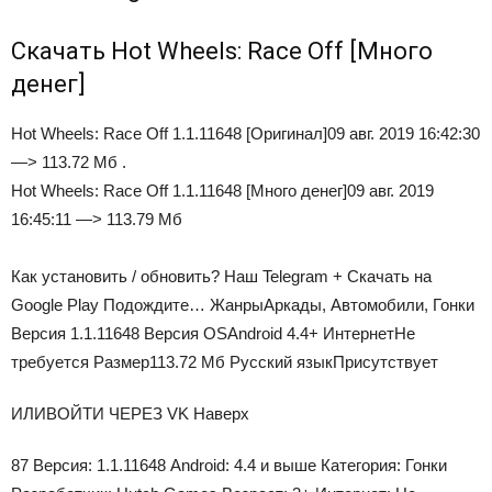
Скачать Hot Wheels: Race Off [Много
денег]
Hot Wheels: Race Off 1.1.11648 [Оригинал]09 авг. 2019 16:42:30
—> 113.72 Mб .
Hot Wheels: Race Off 1.1.11648 [Много денег]09 авг. 2019
16:45:11 —> 113.79 Mб
Как установить / обновить? Наш Telegram + Скачать на
Google Play
Подождите…
Жанры
Аркады, Автомобили, Гонки
Версия
1.1.11648
Версия OS
Android 4.4+
Интернет
Не
требуется
Размер
113.72 Mб
Русский язык
Присутствует
ИЛИВОЙТИ ЧЕРЕЗ VK Наверх
87
Версия:
1.1.11648
Android:
4.4 и выше
Категория:
Гонки