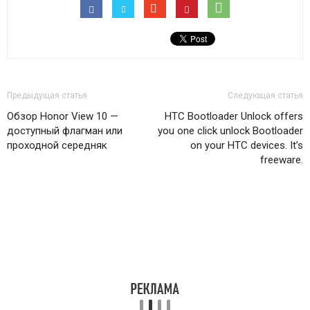
Предыдущая статья
Следующая статья
Обзор Honor View 10 —
HTC Bootloader Unlock offers
доступный флагман или
you one click unlock Bootloader
проходной середняк
on your HTC devices. It’s
freeware.