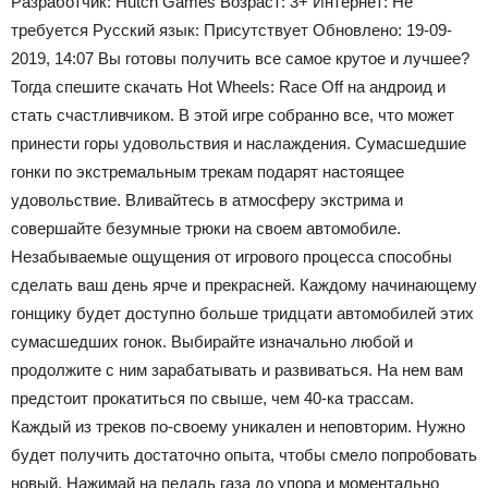
Разработчик:
Hutch Games
Возраст:
3+
Интернет:
Не
требуется
Русский язык:
Присутствует
Обновлено:
19-09-
2019, 14:07 Вы готовы получить все самое крутое и лучшее?
Тогда спешите скачать Hot Wheels: Race Off на андроид и
стать счастливчиком. В этой игре собранно все, что может
принести горы удовольствия и наслаждения. Сумасшедшие
гонки по экстремальным трекам подарят настоящее
удовольствие. Вливайтесь в атмосферу экстрима и
совершайте безумные трюки на своем автомобиле.
Незабываемые ощущения от игрового процесса способны
сделать ваш день ярче и прекрасней. Каждому начинающему
гонщику будет доступно больше тридцати автомобилей этих
сумасшедших гонок. Выбирайте изначально любой и
продолжите с ним зарабатывать и развиваться. На нем вам
предстоит прокатиться по свыше, чем 40-ка трассам.
Каждый из треков по-своему уникален и неповторим. Нужно
будет получить достаточно опыта, чтобы смело попробовать
новый. Нажимай на педаль газа до упора и моментально