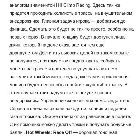
аналогом знаменитой Hill Climb Racing. Здесь так же
придется проходить холмистые трассы на внушительном
внедорожнике. Главная задача игрока — добраться до
финиша. Сделать это будет не так-то просто, особенно на
первых порах. В начале гонщику будет доступен лишь
джип, который на деле оказывается тем ещё
драндулетом.Достигать высоких целей на таком корыте
не получится, поэтому стоит поднатореть, собирать
монеты на трассе и постепенно улучшать авто. Но
наступит и такой момент, когда даже самая прокаченная
машина будет неспособна пройти какую-либо трассу. В
этом случае стоит задуматься о покупке нового
внедорожника.Управление железным конем стандартное.
Справа и слева на экране находятся клавиши педалей
газа и тормоза. Они же отвечают за равновесие в полете.
С их помощью можно делать трюки и получать бонусные
баллы.
Hot Wheels: Race Off
— хорошая гоночная