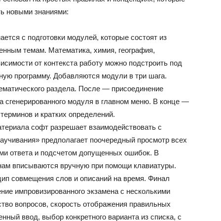
ть новыми знаниями:
ается с подготовки модулей, которые состоят из
енным темам. Математика, химия, география,
исимости от контекста работу можно подстроить под
ную программу. Добавляются модули в три шага.
ематического раздела. После — присоединение
а сгенерированного модуля в главном меню. В конце —
терминов и кратких определений.
атериала софт разрешает взаимодействовать с
аучивания» предполагает поочередный просмотр всех
ами ответа и подсчетом допущенных ошибок. В
нам вписываются вручную при помощи клавиатуры.
ип совмещения слов и описаний на время. Финал
ние импровизированного экзамена с несколькими
тво вопросов, скорость отображения правильных
нный ввод, выбор конкретного варианта из списка, с