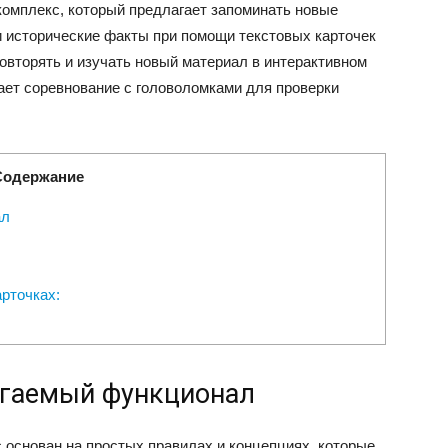
комплекс, который предлагает запоминать новые
 исторические факты при помощи текстовых карточек
овторять и изучать новый материал в интерактивном
ает соревнование с головоломками для проверки
Содержание
ал
арточках:
агаемый функционал
основан на простых правилах и концепциях, которые