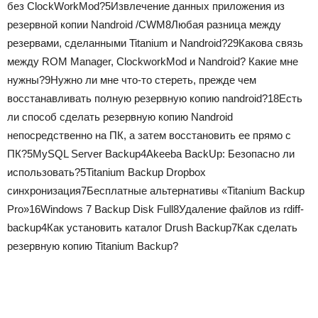
без ClockWorkMod?
5
Извлечение данных приложения из
резервной копии Nandroid /CWM
8
Любая разница между
резервами, сделанными Titanium и Nandroid?
29
Какова связь
между ROM Manager, ClockworkMod и Nandroid? Какие мне
нужны?
9
Нужно ли мне что-то стереть, прежде чем
восстанавливать полную резервную копию nandroid?
18
Есть
ли способ сделать резервную копию Nandroid
непосредственно на ПК, а затем восстановить ее прямо с
ПК?
5
MySQL Server Backup
4
Akeeba BackUp: Безопасно ли
использовать?
5
Titanium Backup Dropbox
синхронизация
7
Бесплатные альтернативы «Titanium Backup
Pro»
16
Windows 7 Backup Disk Full
8
Удаление файлов из rdiff-
backup
4
Как установить каталог Drush Backup
7
Как сделать
резервную копию Titanium Backup?