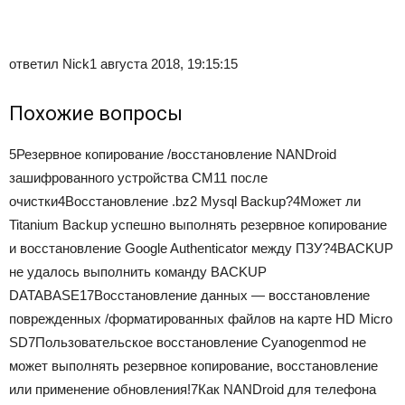
ответил Nick
1 августа 2018, 19:15:15
Похожие вопросы
5
Резервное копирование /восстановление NANDroid
зашифрованного устройства CM11 после
очистки
4
Восстановление .bz2 Mysql Backup?
4
Может ли
Titanium Backup успешно выполнять резервное копирование
и восстановление Google Authenticator между ПЗУ?
4
BACKUP
не удалось выполнить команду BACKUP
DATABASE
17
Восстановление данных — восстановление
поврежденных /форматированных файлов на карте HD Micro
SD
7
Пользовательское восстановление Cyanogenmod не
может выполнять резервное копирование, восстановление
или применение обновления!
7
Как NANDroid для телефона