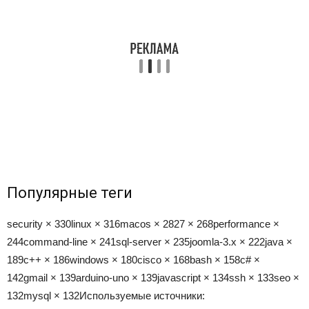
Популярные теги
security × 330
linux × 316
macos × 282
7 × 268
performance ×
244
command-line × 241
sql-server × 235
joomla-3.x × 222
java ×
189
c++ × 186
windows × 180
cisco × 168
bash × 158
c# ×
142
gmail × 139
arduino-uno × 139
javascript × 134
ssh × 133
seo ×
132
mysql × 132
Используемые источники: