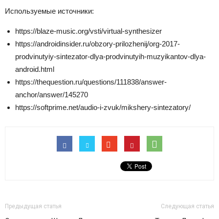
Используемые источники:
https://blaze-music.org/vsti/virtual-synthesizer
https://androidinsider.ru/obzory-prilozhenij/org-2017-
prodvinutyiy-sintezator-dlya-prodvinutyih-muzyikantov-dlya-
android.html
https://thequestion.ru/questions/111838/answer-
anchor/answer/145270
https://softprime.net/audio-i-zvuk/mikshery-sintezatory/
Предыдущая статья
Следующая статья