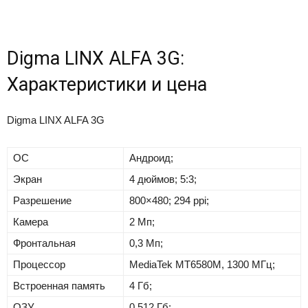
Digma LINX ALFA 3G:
Характеристики и цена
Digma LINX ALFA 3G
ОС
Андроид;
Экран
4 дюймов; 5:3;
Разрешение
800×480; 294 ppi;
Камера
2 Мп;
Фронтальная
0,3 Мп;
Процессор
MediaTek MT6580M, 1300 МГц;
Встроенная память
4 Гб;
ОЗУ
0,512 Гб;