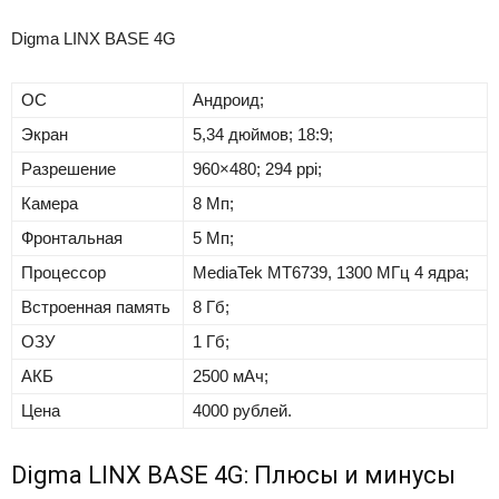
Digma LINX BASE 4G
ОС
Андроид;
Экран
5,34 дюймов; 18:9;
Разрешение
960×480; 294 ppi;
Камера
8 Мп;
Фронтальная
5 Мп;
Процессор
MediaTek MT6739, 1300 МГц 4 ядра;
Встроенная память
8 Гб;
ОЗУ
1 Гб;
АКБ
2500 мАч;
Цена
4000 рублей.
Digma LINX BASE 4G: Плюсы и минусы