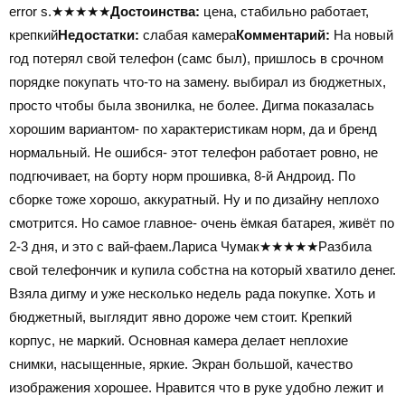
error s.
★★★★★
Достоинства:
цена, стабильно работает,
крепкий
Недостатки:
слабая камера
Комментарий:
На новый
год потерял свой телефон (самс был), пришлось в срочном
порядке покупать что-то на замену. выбирал из бюджетных,
просто чтобы была звонилка, не более. Дигма показалась
хорошим вариантом- по характеристикам норм, да и бренд
нормальный. Не ошибся- этот телефон работает ровно, не
подгючивает, на борту норм прошивка, 8-й Андроид. По
сборке тоже хорошо, аккуратный. Ну и по дизайну неплохо
смотрится. Но самое главное- очень ёмкая батарея, живёт по
2-3 дня, и это с вай-фаем.Лариса Чумак
★★★★★
Разбила
свой телефончик и купила собстна на который хватило денег.
Взяла дигму и уже несколько недель рада покупке. Хоть и
бюджетный, выглядит явно дороже чем стоит. Крепкий
корпус, не маркий. Основная камера делает неплохие
снимки, насыщенные, яркие. Экран большой, качество
изображения хорошее. Нравится что в руке удобно лежит и