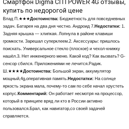
Смартфон Digma CITI POWER 4G отзывы,
купить по недорогой цене
Влад П.
★★★
Достоинства:
Бюджетность для повседневных
задач. Батарея на два дня честно. Андроид 7.
Недостатки:
1.
Задняя крышка — хлипкая. Лопнула в районе клавиши
громкости. Зарешал суперклеем.2. Аксессуары: пришлось
поискать. Универсальное стекло (плоское) и чехол-книжку
нашёл.3. Нет инженерного меню. Какой код? Как вызвать? G-
сенсор сбился. Приложениями не лечится.Радик.
Ш.
★★★★
Достоинства:
Большой экран, аккумулятор
мощный,4g,оперативная память.
Недостатки:
На солнце
яркость экрана мала, почему-то сам по себе начал хрустеть
корпус.
Комментарий:
Он работает несмотря на процессор,
который в принципе вряд ли кто в России активно
пользовался.Брал, как навигатор,со своей задачей
справляется.