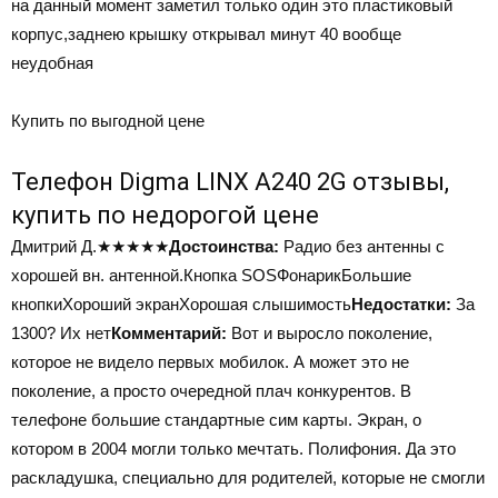
на данный момент заметил только один это пластиковый
корпус,заднею крышку открывал минут 40 вообще
неудобная
Купить по выгодной цене
Телефон Digma LINX A240 2G отзывы,
купить по недорогой цене
Дмитрий Д.
★★★★★
Достоинства:
Радио без антенны с
хорошей вн. антенной.Кнопка SOSФонарикБольшие
кнопкиХороший экранХорошая слышимость
Недостатки:
За
1300? Их нет
Комментарий:
Вот и выросло поколение,
которое не видело первых мобилок. А может это не
поколение, а просто очередной плач конкурентов. В
телефоне большие стандартные сим карты. Экран, о
котором в 2004 могли только мечтать. Полифония. Да это
раскладушка, специально для родителей, которые не смогли