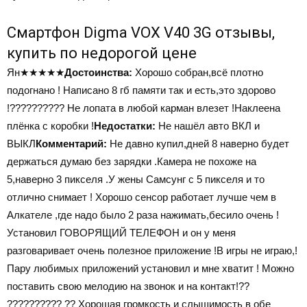
Смартфон Digma VOX V40 3G отзывы,
купить по недорогой цене
Ян
★★★★★
Достоинства:
Хорошо собран,всё плотно
подогнано ! Написано 8 гб памяти так и есть,это здорово
!?????????? Не лопата в любой карман влезет !Наклеена
плёнка с коробки !
Недостатки:
Не нашёл авто ВКЛ и
ВЫКЛ
Комментарий:
Не давно купил,дней 8 наверно будет
держаться думаю без зарядки .Камера не похоже на
5,наверно 3 пикселя .У жены Самсунг с 5 пикселя и то
отлично снимает ! Хорошо сенсор работает лучше чем в
Алкателе ,где надо было 2 раза нажимать,бесило очень !
Установил ГОВОРЯЩИЙ ТЕЛЕФОН и он у меня
разговаривает очень полезное приложение !В игры не играю,!
Пару любимых приложений установил и мне хватит ! Можно
поставить свою мелодию на звонок и на контакт!??
?????????? ?? Хорошая громкость и слышимость в обе