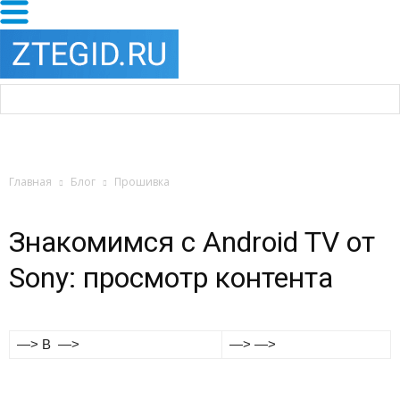
Главная
Блог
Прошивка
Знакомимся с Android TV от
Sony: просмотр контента
—> В —>
—> —>