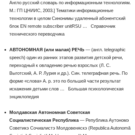
Англо русский словарь по информационным технологиям.
М.: ГП ЦНИИС, 2003.] Тематики информационные
технологии в целом Синонимы удаленный абонентский
блок EN remote subscriber unitRSU …
Справочник
технического переводчика
АВТОНОМНАЯ (или малая) РЕЧЬ
— (англ. telegraphic
speech) один из ранних этапов развития детской речи,
переходный к овладению речью взрослых (Л. С.
Выготский, А. Р. Лурия и др.). Син. телеграфная речь. По
форме «слова» А. р. это по большей части результат
искажения детьми слов …
Большая психологическая
энциклопедия
Молдавская Автономная Советская
Социалистическая Республика
— Република Аутономэ
Советикэ Сочиалистэ Молдовеняскэ (Republica Autonomă