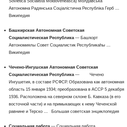
Sovietică Socialistă Moldovenească) Молдавська
Автономна Радянська Соціалістична Республіка Герб …
Википедия
Башкирская Автономная Советская
Социалистическая Республика
— Башҡорт
Автономиялы Совет Социалистик Республикаhы …
Википедия
Чечено-Ингушская Автономная Советская
Социалистическая Республика
— Чечено
Ингушетия, в составе РСФСР. Образована как автономная
область 15 января 1934; преобразована в АССР 5 декабря
1936. Расположена на северном склоне Б. Кавказа (в его
восточной части) и на примыкающих к нему Чеченской
равнине и Терско …
Большая советская энциклопедия
Социальная работа
— Социальная работа