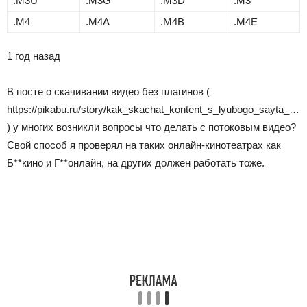
.M3U
.M3G
.M3D
.M3
.M4
.M4A
.M4B
.M4E
1 год назад
В посте о скачивании видео без плагинов (
https://pikabu.ru/story/kak_skachat_kontent_s_lyubogo_sayta_…
) у многих возникли вопросы что делать с потоковым видео?
Свой способ я проверял на таких онлайн-кинотеатрах как
Б**кино и Г**онлайн, на других должен работать тоже.