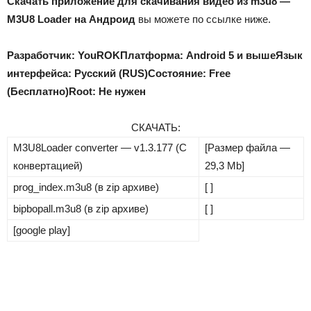
Скачать приложение для скачивания видео из m3u8 —
M3U8 Loader на Андроид
вы можете по ссылке ниже.
Разработчик: YouROK
Платформа: Android 5 и выше
Язык
интерфейса: Русский (RUS)
Состояние: Free
(Бесплатно)
Root: Не нужен
СКАЧАТЬ:
M3U8Loader converter — v1.3.177 (С
[Размер файла —
конвертацией)
29,3 Mb]
prog_index.m3u8 (в zip архиве)
[ ]
bipbopall.m3u8 (в zip архиве)
[ ]
[google play]