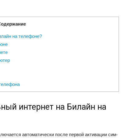
Содержание
илайн на телефоне?
фоне
шете
ьютер
телефона
ный интернет на Билайн на
лючается автоматически после первой активации сим-