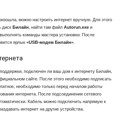
оизошла, можно настроить интернет вручную. Для этого
ь диск
Билайн
, найти там файл
Autorun.exe
и
, выполнять команды мастера установки. После
явится ярлык
«USB-модем Билайн»
.
тернета
хподдержки, подключен ли ваш дом к интернету Билайн,
фициальном сайте. После этого необходимо подписать
латное, необходимо только перед началом работы
зования интернета. После подсоединения сетевого
втоматически. Кабель можно подключить напрямую к
 раздавать интернет на другие устройства.