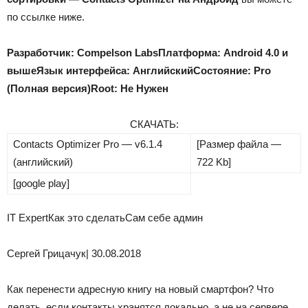
по ссылке ниже.
Разработчик: Compelson Labs
Платформа: Android
4.0
и
выше
Язык интерфейса: Английский
Состояние: Pro
(Полная версия)
Root: Не Нужен
СКАЧАТЬ:
Contacts Optimizer Pro — v6.1.4
[Размер файла —
(английский)
722 Kb]
[google play]
IT ExpertКак это сделатьСам себе админ
Сергей Грицачук
| 30.08.2018
Как перенести адресную книгу на новый смартфон? Что
делать, если контакты хранятся локально, а не на сервере