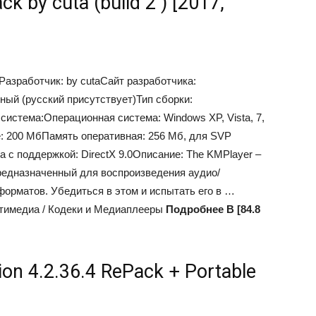
k by cuta (build 2 ) [2017,
азработчик: by cutaСайт разработчика:
ый (русский присутствует)Тип сборки:
система:Операционная система: Windows XP, Vista, 7,
е: 200 МбПамять оперативная: 256 Мб, для SVP
 с поддержкой: DirectX 9.0Описание: The KMPlayer –
редназначенный для воспроизведения аудио/
орматов. Убедиться в этом и испытать его в …
тимедиа / Кодеки и Медиаплееры
Подробнее В [84.8
tion 4.2.36.4 RePack + Portable