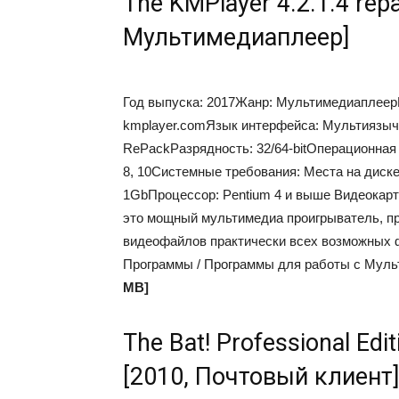
The KMPlayer 4.2.1.4 repac
Мультимедиаплеер]
Год выпуска: 2017Жанр: МультимедиаплеерР
kmplayer.comЯзык интерфейса: Мультиязычн
RePackРазрядность: 32/64-bitОперационная 
8, 10Системные требования: Места на диск
1GbПроцессор: Pentium 4 и выше Видеокарта
это мощный мультимедиа проигрыватель, п
видеофайлов практически всех возможных ф
Программы / Программы для работы с Муль
MB]
The Bat! Professional Edi
[2010, Почтовый клиент]