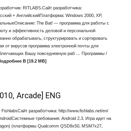
зработчик: RITLABS.Сайт разработчика:
Русский + АнглийскийПлатформа: Windows 2000, XP,
мальныеОписание: The Bat! — программа для работы с
роту и эффективность деловой и персональной
ованно обрабатывать, структурировать и сортировать
ая от вирусов программа электронной почты для
 облегчающих Вашу повседневную раб …
Программы /
одробнее В [19.2 MB]
[2010, Arcade] ENG
ishlabsСайт разработчика: http://www.fishlabs.net/en/
roidСистемные требования: Android 2.3. Игра идет на
dragon) (платформы Qualcomm QSD8x50, MSM7x27,