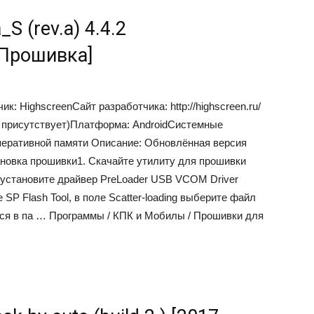
_S (rev.a) 4.4.2
, Прошивка]
: HighscreenСайт разработчика: http://highscreen.ru/
 присутствует)Платформа: AndroidСистемные
оперативной памяти Описание: Обновлённая версия
тановка прошивки1. Скачайте утилиту для прошивки
е и установите драйвер PreLoader USB VCOM Driver
 SP Flash Tool, в поле Scatter-loading выберите файл
тся в па …
Программы / КПК и Мобилы / Прошивки для