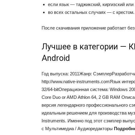
если язык — таджикский, киргизский или 
во всех остальных случаях — с крестом.
После скачивания приложение работает без
Лучшее в категории — К
Android
Год выпуска: 2011Жанр: СэмплерРазработчик
http://www.native-instruments.comЯзык инт
32/64-bitОперационная система: Windows 2000
Core Duo or AMD Athlon 64, 2 GB RAM Описани
версия легендарного профессионального сэ
идеальным решением для производства музы
Instruments. Именно под этот сэмплер вып
с Мультимедиа / Аудиоредакторы
Подробне