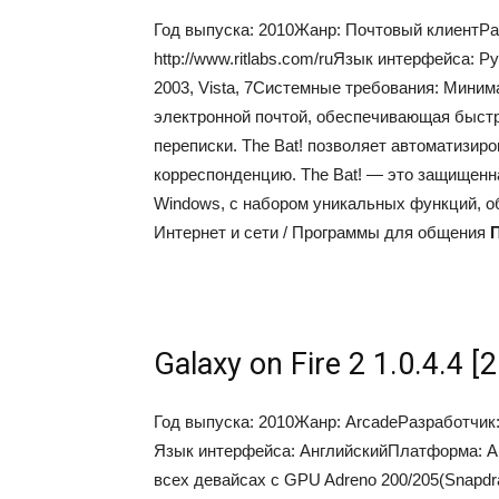
Год выпуска: 2010Жанр: Почтовый клиентРа
http://www.ritlabs.com/ruЯзык интерфейса: 
2003, Vista, 7Системные требования: Мини
электронной почтой, обеспечивающая быст
переписки. The Bat! позволяет автоматизир
корреспонденцию. The Bat! — это защищенн
Windows, с набором уникальных функций,
Интернет и сети / Программы для общения
П
Galaxy on Fire 2 1.0.4.4 
Год выпуска: 2010Жанр: ArcadeРазработчик: F
Язык интерфейса: АнглийскийПлатформа: And
всех девайсах с GPU Adreno 200/205(Snap