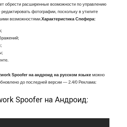
яет обрести расширенные возможности по управлению
 редактировать фотографии, поскольку в утилите
шими возможностями.
Характеристика Спефера:
;
бражений;
;
ы;
енте.
twork Spoofer на андроид на русском языке
можно
 обновлено до последней версии —
2.4/0
Реклама:
ork Spoofer на Андроид: