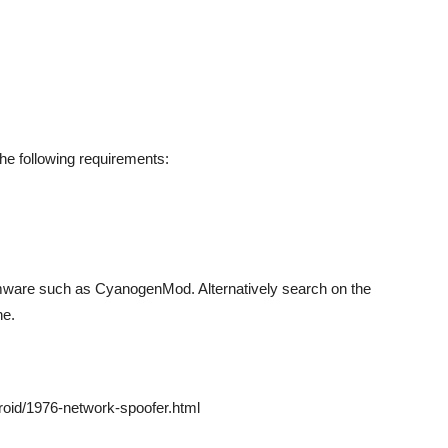
he following requirements:
irmware such as CyanogenMod. Alternatively search on the
ne.
roid/1976-network-spoofer.html