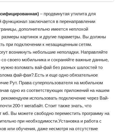
русифицированная)
– продвинутая утилита для
й функционал заключается в перенаправлении
страницы, дополнительно имеется неплохой
 размеры картинок и другие параметры. Вы должны
тать при подключении к незащищенным сетям.
могут возникнуть небольшие неполадки. Направляйте
 со своего мобильника и сохраняйте важные данные,
о нужно взломать вай-фай без разных шалостей то
взлома фай-фая?.Есть и еще одно обязательное
ичие Рут. Права суперпользователя на мобильном
качав одно из соответствующих приложений на нашем
ы рекомендуем использовать подключение через Вай-
очти 200-т мегабайт. Стоит также знать, что
-т мб. Вы можете свободно переместить программу на
тельно при необходимости.Установка и работа с
ов или обучения, даже несмотря на отсутствие